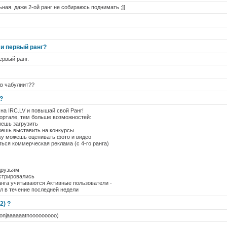
ная. даже 2-ой ранг не собираюсь поднимать ;]]
ли первый ранг?
ервый ранг.
ев чабулиит??
?
на IRC.LV и повышай свой Ранг!
ортале, тем больше возможностей:
жешь загрузить
жешь выставить на конкурсы
ку можешь оценивать фото и видео
ться коммерческая реклама (с 4-го ранга)
друзьям
истрировались
анга учитываются Активные пользователи -
ал в течение последней недели
2) ?
ooonjaaaaaatnooooooooo)