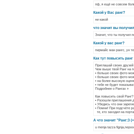
пф, я ещё не совсем боль
Какой у Вас ранг?
ни какой
что значит вы получи
Значит, что ты получил п
Какой у вас ранг?
пирмайс ман рангс, ун т
Как тут повысить ранг 
Приглашай своих друзей 
Чем выше твой Ранг на п
• больше своих фото мо
• больше своих фото мо
• на более высокую оцен
• тебе не будет показыва
Подробнее о Рангах »
Как повысить свой Ранг?
• Разошли приглашения 
• Убедись что они зарег
• Помни! При подсчёте р
те, кто заходил на порт
А что значит "Ранг:3 (+
u menja tazza fignja,nep