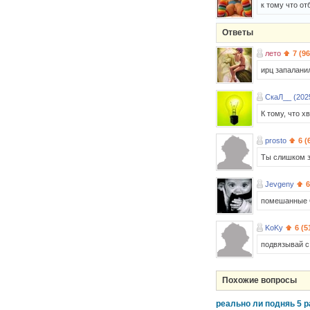
к тому что от
Ответы
лето
7 (9
ирц запалани
СкаЛ__ (202
К тому, что х
prosto
6 (
Ты слишком з
Jevgeny
6
помешанные
KoKy
6 (5
подвязывай с
Похожие вопросы
реально ли подняь 5 ра