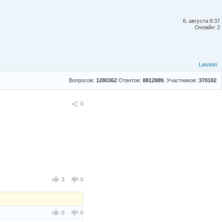
6. августа 8:37
Онлайн: 2
Latviski
Вопросов:
1280362
Ответов:
8812889
, Участников:
370182
Поделиться
0
3
0
0
0