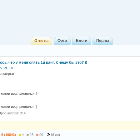
Ответы
Фото
Блоги
Перлы
сь, что у меня опять 1й ранг. К чему бы это? ))
б IRC.LV
 и
закрыт
.
 жизни ирц приснился ;[
 жизни ирц приснился ;[
Просмотров: 314
6 (19843)
4
26
99
16 лет