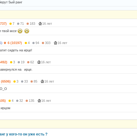
берут 5ый ранг
6737)
7
71
183
16 лет
л твой мозг
5)
6 (10197)
4
94
303
16 лет
ватит сидеть на ирце!
6492)
3
19
62
16 лет
авернулся на ирце.
 (6506)
3
33
85
16 лет
 O_O
105)
4
32
135
16 лет
 ирцом
нг у кого-то он уже есть ?