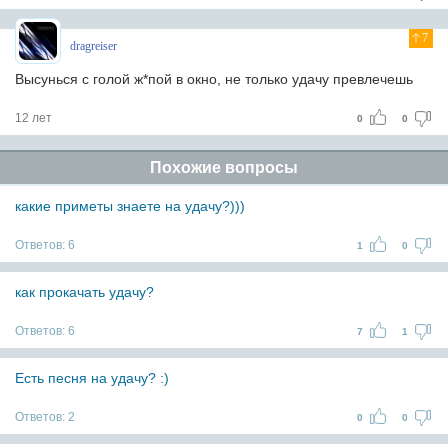
7
dragreiser
Высунься с голой ж*пой в окно, не только удачу превлечешь
12 лет
0
0
Похожие вопросы
какие приметы знаете на удачу?)))
Ответов:
6
1
0
как прокачать удачу?
Ответов:
6
7
1
Есть песня на удачу? :)
Ответов:
2
0
0