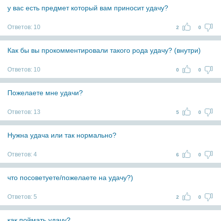
у вас есть предмет который вам приносит удачу?
Ответов:
10
2
0
Как бы вы прокомментировали такого рода удачу? (внутри)
Ответов:
10
0
0
Пожелаете мне удачи?
Ответов:
13
5
0
Нужна удача или так нормально?
Ответов:
4
6
0
что посоветуете/пожелаете на удачу?)
Ответов:
5
2
0
как поймать удачу?