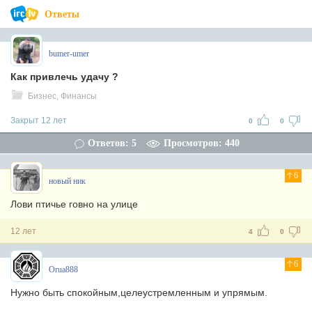
Ответы
bumer-umer
Как привлечь удачу ?
Бизнес, Финансы
Закрыт 12 лет
0
0
Ответов: 5
Просмотров: 440
6
новый ник
Лови птичье говно на улице
12 лет
4
0
6
Orua888
Нужно быть спокойным,целеустремленным и упрямым.