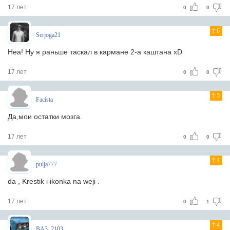
17 лет
0
0
6
Serjoga21
Неа! Ну я раньше таскал в кармане 2-а каштана xD
17 лет
0
0
5
Facista
Да,мои остатки мозга.
17 лет
0
0
4
pulja777
da , Krestik i ikonka na weji .
17 лет
0
1
4
BA3_2103