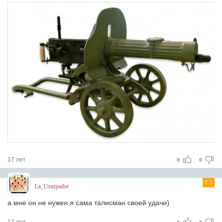
17 лет
0
0
5
La_Usurpador
а мне он не нужен,я сама талисман своей удачи)