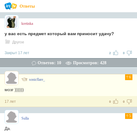
Ответы
kretinka
у вас есть предмет который вам приносит удачу?
Другое
Закрыт 17 лет
2
0
Ответов: 10
Просмотров: 428
6
sonicflare_
мозг ))))))
17 лет
0
0
5
Sulla
Да.