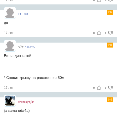
17 лет
0
0
6
FUUUU
да
17 лет
0
0
8
SanJoz-
Есть один такой...
* Сносит крышу на расстояние 50м.
17 лет
0
0
4
zhanusjenjka
ja sama uda4a)