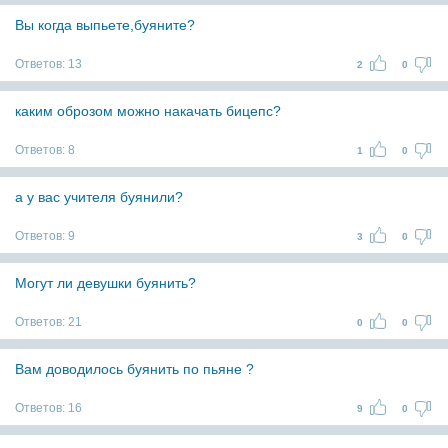
Вы когда выпьете,буяните?
Ответов:
13
2
0
каким оброзом можно накачать бицепс?
Ответов:
8
1
0
а у вас учителя буянили?
Ответов:
9
3
0
Могут ли девушки буянить?
Ответов:
21
0
0
Вам доводилось буянить по пьяне ?
Ответов:
16
9
0