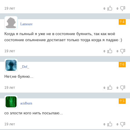
19 лет
0
0
4
Lamoure
Когда я пьяный я уже не в состояние буянить, так как моё
состояние опьянение достигает только тогда когда я падаю :)
19 лет
0
0
6
_Def_
Нет,не буяню...
19 лет
0
0
5
acidburn
со злости кого нить посылаю...
19 лет
0
0