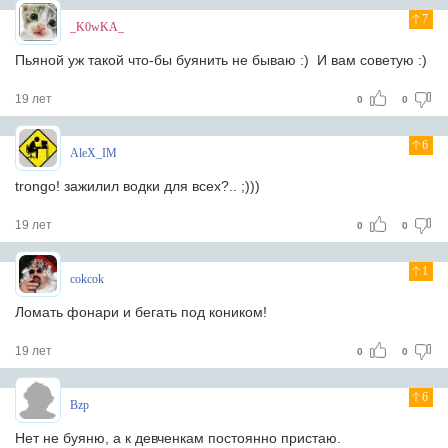
7
_K0wKA_
Пьяной уж такой что-бы буянить не бываю :) И вам советую :)
19 лет
0
0
6
AleX_IM
trongo! зажилил водки для всех?.. ;)))
19 лет
0
0
1
cokcok
Ломать фонари и бегать под коником!
19 лет
0
0
6
Bzp
Нет не буяню, а к девченкам постоянно пристаю.