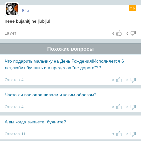
6
Riha
neee bujanitj ne ljublju!
19 лет
0
0
Похожие вопросы
Что подарить мальчику на День Рождения!Исполняется 6
лет,любит буянить и в пределах "не дорого"??
Ответов:
4
0
0
Часто ли вас опрашивали и каким оброзом?
Ответов:
4
0
0
А вы когда выпьете, буяните?
Ответов:
11
3
0