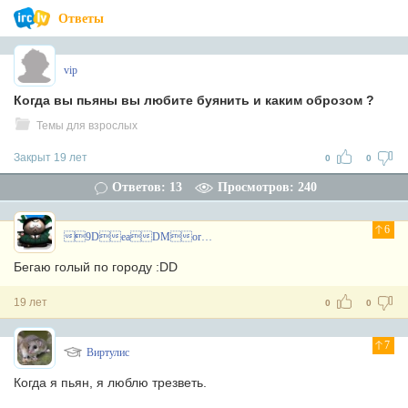
Ответы
vip
Когда вы пьяны вы любите буянить и каким оброзом ?
Темы для взрослых
Закрыт 19 лет
0
0
Ответов: 13
Просмотров: 240
6
9DeaDMoroZ
Бегаю голый по городу :DD
19 лет
0
0
7
Виртулис
Когда я пьян, я люблю трезветь.