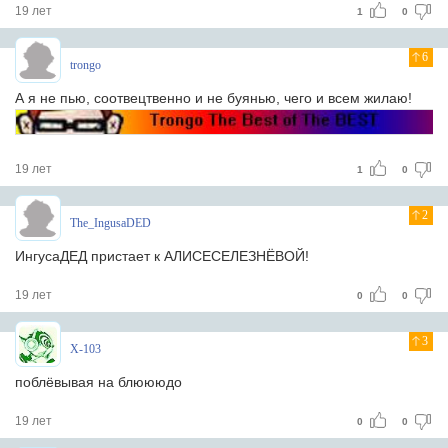
19 лет
1
0
6
trongo
А я не пью, соотвецтвенно и не буянью, чего и всем жилаю!
19 лет
1
0
2
The_IngusaDED
ИнгусаДЕД пристает к АЛИСЕСЕЛЕЗНЁВОЙ!
19 лет
0
0
3
X-103
пoблёвывая на блюююдo
19 лет
0
0