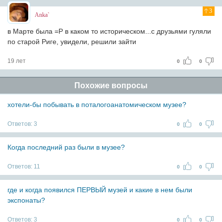
3
Anka`
в Марте была =Р в каком то историческом...с друзьями гуляли
по старой Риге, увидели, решили зайти
19 лет
0
0
Похожие вопросы
хотели-бы побывать в поталогоанатомическом музее?
Ответов:
3
0
0
Когда последний раз были в музее?
Ответов:
11
0
0
где и когда появился ПЕРВЫЙ музей и какие в нем были
экспонаты?
Ответов:
3
0
0