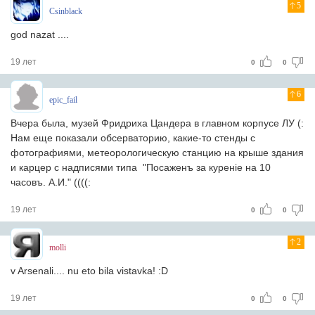
5
Csinblack
god nazat ....
19 лет
0
0
6
epic_fail
Вчера была, музей Фридриха Цандера в главном корпусе ЛУ (:
Нам еще показали обсерваторию, какие-то стенды с
фотографиями, метеорологическую станцию на крыше здания
и карцер с надписями типа "Посаженъ за куренiе на 10
часовъ. А.И." ((((:
19 лет
0
0
2
molli
v Arsenali.... nu eto bila vistavka! :D
19 лет
0
0