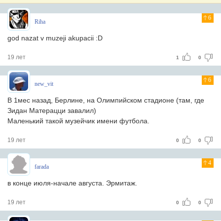
6
Riha
god nazat v muzeji akupacii :D
19 лет
1
0
6
new_vit
В 1мес назад, Берлине, на Олимпийском стадионе (там, где
Зидан Матерацци завалил)
Маленький такой музейчик имени футбола.
19 лет
0
0
4
farada
в конце июля-начале августа. Эрмитаж.
19 лет
0
0