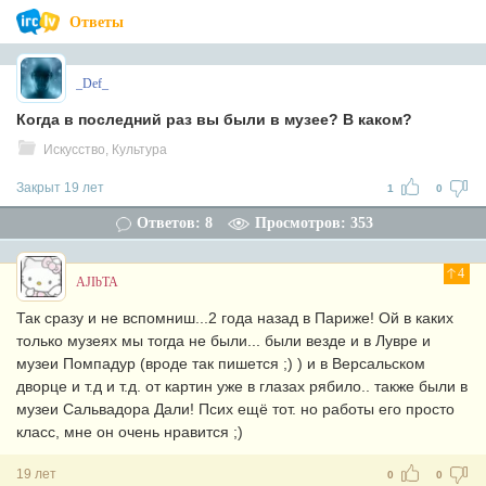
Ответы
_Def_
Когда в последний раз вы были в музее? В каком?
Искусство, Культура
Закрыт 19 лет
1
0
Ответов: 8
Просмотров: 353
4
AJIbTA
Так сразу и не вспомниш...2 года назад в Париже! Ой в каких
только музеях мы тогда не были... были везде и в Лувре и
музеи Помпадур (вроде так пишется ;) ) и в Версальском
дворце и т.д и т.д. от картин уже в глазах рябило.. также были в
музеи Сальвадора Дали! Псих ещё тот. но работы его просто
класс, мне он очень нравится ;)
19 лет
0
0