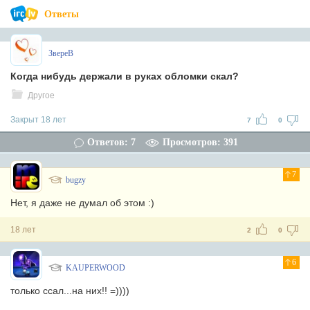
Ответы
ЗвереВ
Когда нибудь держали в руках обломки скал?
Другое
Закрыт 18 лет
7
0
Ответов: 7
Просмотров: 391
7
bugzy
Нет, я даже не думал об этом :)
18 лет
2
0
6
KAUPERWOOD
только ссал...на них!! =))))