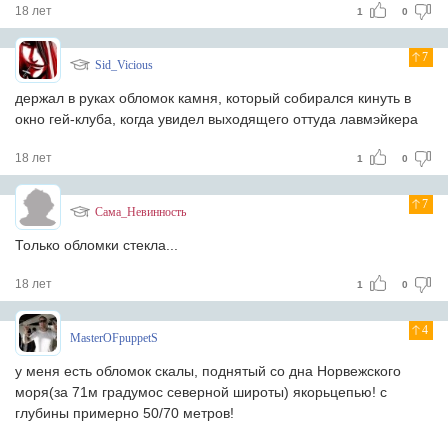
18 лет
1
0
7
Sid_Vicious
держал в руках обломок камня, который собирался кинуть в
окно гей-клуба, когда увидел выходящего оттуда лавмэйкера
18 лет
1
0
7
Сама_Невинность
Только обломки стекла...
18 лет
1
0
4
MasterOFpuppetS
у меня есть обломок скалы, поднятый со дна Норвежского
моря(за 71м градумос северной широты) якорьцепью! с
глубины примерно 50/70 метров!