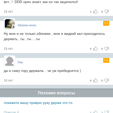
вот...! :DDD хрен знает, как он так зацепился!
18 лет
1
0
6
felisimus-terrus
Ну мне и не только обломки , мне и жидкий кал приходилось
держать...гы...гы.....гы
18 лет
0
0
6
Niia
да и саму гору держала... че уж прибеднятся )
18 лет
0
0
Похожие вопросы
покажите вашу правую руку держа что-то.
Ответов:
6
1
2