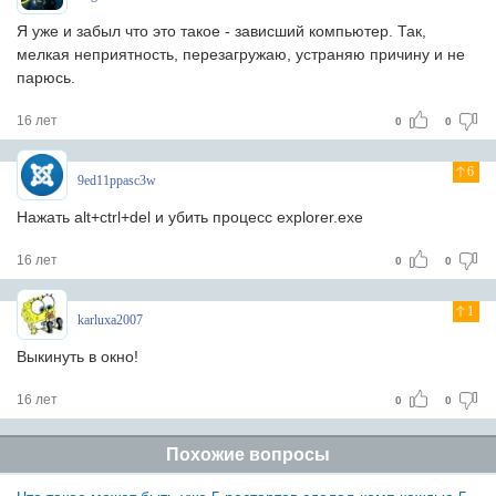
Я уже и забыл что это такое - зависший компьютер. Так,
мелкая неприятность, перезагружаю, устраняю причину и не
парюсь.
16 лет
0
0
6
9ed11ppasc3w
Нажать alt+ctrl+del и убить процесс explorer.exe
16 лет
0
0
1
karluxa2007
Выкинуть в окно!
16 лет
0
0
Похожие вопросы