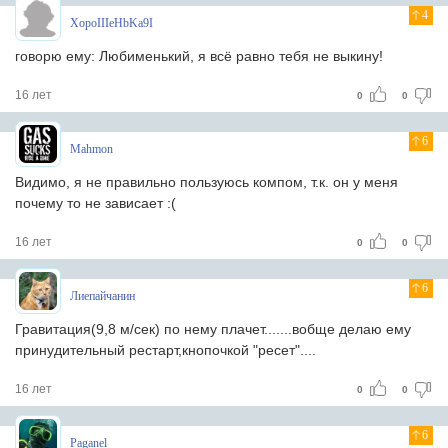
4
XopoIIIeHbKa9I
говорю ему: Любименький, я всё равно тебя не выкину!
16 лет
0
0
6
Mahmon
Видимо, я не правильно пользуюсь компом, т.к. он у меня
почему то не зависает :(
16 лет
0
0
6
Лиепайчанин
Гравитация(9,8 м/сек) по нему плачет.......вобще делаю ему
принудительный рестарт,кнопочкой "ресет"....
16 лет
0
0
6
Paganel