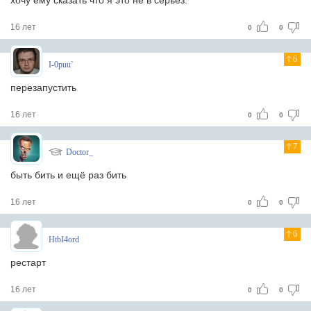
хочу ему сказать что я это не в серьёз.
16 лет
0
0
6
I-0puu`
перезапустить
16 лет
0
0
7
Doctor_
быть бить и ещё раз бить
16 лет
0
0
6
HtbI4ord
рестарт
16 лет
0
0