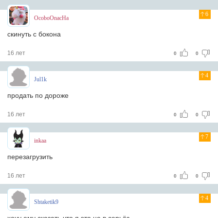
6
OcoboOnacHa
скинуть с бокона
16 лет
0
0
4
Jul1k
продать по дороже
16 лет
0
0
7
inkaa
перезагрузить
16 лет
0
0
4
Shtaketik9