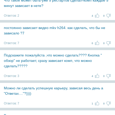
Что такое может быть-уже 5 рестартов сделал-комп каждые 5
минут зависает в нете?
Ответов:
2
4
0
постоянно зависает видео mkv h264. как сделать, что бы не
зависало ?7
Ответов:
7
0
0
Подскажите пожалуйста ,что можно сделать???? Кнопка "
обзор" не работает, сразу зависает комп, что можно
сделать?????
Ответов:
3
4
0
Можно ли сделать успешную карьеру, зависая весь день а
"Ответах...."?))))
Ответов:
7
1
0