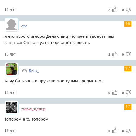
16 лет
2
0
6
caw
я его просто игнорю.Делаю вид что мне и так есть чем
заняться.Он ревнует и перестаёт зависать
16 лет
2
0
7
Relax_
Хочу бить что-то пружинистое тупым предметом.
16 лет
0
0
7
капрал_задница
топором его, топором
16 лет
0
0