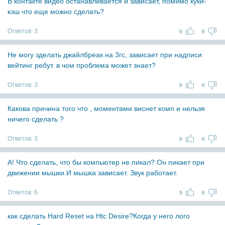
В контакте видео останавливается и зависает, помимо куки-
кэш что еще можно сделать?
Ответов:
3
0
0
Не могу зделать джайлбреак на 3гс, зависает при надписи
вейтинг ребут. в чом проблема может знает?
Ответов:
3
0
0
Какова причина того что , моментами виснет комп и нельзя
ничего сделать ?
Ответов:
3
0
0
А! Что сделать, что бы компьютер не пикал? Он пикает при
движении мышки.И мышка зависает. Звук работает.
Ответов:
6
5
0
как сделать Hard Reset на Htc Desire?Когда у него лого