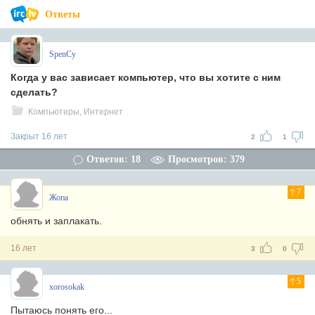
Ответы
SpenCy
Когда у вас зависает компьютер, что вы хотите с ним
сделать?
Компьютеры, Интернет
Закрыт 16 лет
2
1
Ответов: 18
Просмотров: 379
7
Жопа
обнять и заплакать.
16 лет
3
0
5
xorosokak
Пытаюсь понять его...