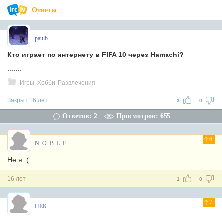
Ответы
paulb
Кто играет по интернету в FIFA 10 через Hamachi?
.......
Игры, Хобби, Развлечения
Закрыт 16 лет
3
0
Ответов: 2
Просмотров: 655
6
N_O_B_L_E
Не я. (
16 лет
1
0
7
НЕК