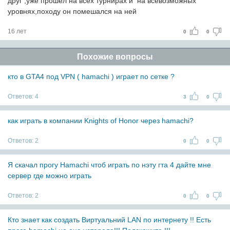
друг ,уже прошел на всех турнирах и на всевозможных
уровнях,походу он помешался на ней
16 лет
0
0
Похожие вопросы
кто в GTA4 под VPN ( hamachi ) играет по сетке ?
Ответов:
4
3
0
как играть в компании Knights of Honor через hamachi?
Ответов:
2
0
0
Я скачал прогу Hamachi чтоб играть по нэту гта 4 дайте мне
сервер где можно играть
Ответов:
2
0
0
Кто знает как создать Виртуальний LAN по интернету !! Есть