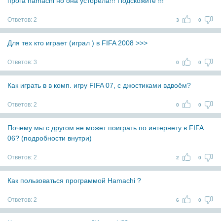
прога hamachi но она усторела!!! Подскожите !!!
Ответов:
2
3
0
Для тех кто играет (играл ) в FIFA 2008 >>>
Ответов:
3
0
0
Как играть в в комп. игру FIFA 07, с джостиками вдвоём?
Ответов:
2
0
0
Почему мы с другом не может поиграть по интернету в FIFA
06? (подробности внутри)
Ответов:
2
2
0
Как пользоваться программой Hamachi ?
Ответов:
2
6
0