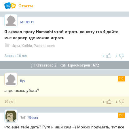
Ответы
MP3BOY
Я скачал прогу Hamachi чтоб играть по нэту гта 4 дайте
мне сервер где можно играть
Игры, Хобби, Развлечения
Закрыт 16 лет
0
0
Ответов: 2
Просмотров: 672
6
йух
а где пожалуйста?
16 лет
1
1
8
Nbitoru
что ещё тебе дать? Гугл и ищи сам =) Можно подумать, тут все