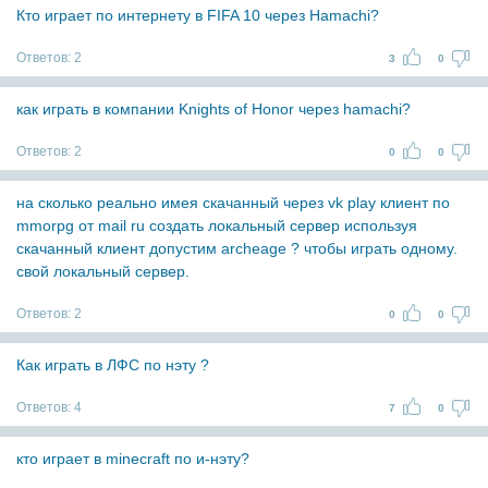
Кто играет по интернету в FIFA 10 через Hamachi?
Ответов:
2
3
0
как играть в компании Knights of Honor через hamachi?
Ответов:
2
0
0
на сколько реально имея скачанный через vk play клиент по
mmorpg от mail ru создать локальный сервер используя
скачанный клиент допустим archeage ? чтобы играть одному.
свой локальный сервер.
Ответов:
2
0
0
Как играть в ЛФС по нэту ?
Ответов:
4
7
0
кто играет в minecraft по и-нэту?