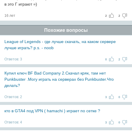
в это Г играют =)
16 лет
2
2
Похожие вопросы
League of Legends - где лучше скачать, на каком сервере
лучше играть? p.s. - noob
Ответов:
3
0
2
Купил ключ BF Bad Company 2.Скачал кряк, там нет
Punkbuster .Могу играть на серверах без Punkbuster.Что
делать?
Ответов:
2
3
0
кто в GTA4 под VPN ( hamachi ) играет по сетке ?
Ответов:
4
3
0