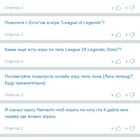
Ответов:
3
2
0
Помогите с Error'ом в игре "League of Legends"?
Ответов:
2
0
0
Какие ещё есть игры по типу League Of Legends, Dota??
Ответов:
4
0
0
Посоветуйте пожалуста онлайн игру типа лола (Лига легенд)?
Буду признательна)
Ответов:
5
0
0
Я скачал прогу Hamachi чтоб играть по нэту гта 4 дайте мне
сервер где можно играть
Ответов:
2
0
0