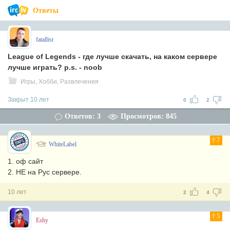
Ответы
fatallist
League of Legends - где лучше скачать, на каком сервере
лучше играть? p.s. - noob
Игры, Хобби, Развлечения
Закрыт 10 лет
0
2
Ответов: 3
Просмотров: 845
7
WhiteLabel
1. оф сайт
2. НЕ на Рус сервере.
10 лет
2
4
5
Eshy