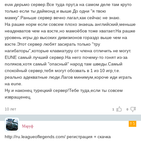
euw дерьмо сервер.Все туда прут,а на самом деле там круто
только если ты даймонд и выше.До одни "я твою
мамку".Раньше сервер вечно лагал,как сейчас не знаю.
На рашке норм если совсем плохо знаешь английский,меньше
неадекватов чем на вэсте,но мамоёбов тоже хватает.На рашке
уровень игры до высоких дивизионов гораздо выше чем на
вэсте.Этот сервер любят засирать только "тру
нагибаторы",которые клавиатуру от члена отличить не могут.
EUNE самый лучший сервер.На него почему-то гонят из-за
поляков,хотя самый "опасный" народ там шведы.Самый
спокойный сервер,тебя могут обозвать в 1 из 10 игр,т.е.
реально адекватные люди.Лагов минимум,короче иди играть
на eune.
Ну и наконец турецкий сервер!Тебе туда,если ты совсем
извращенец.
10 лет
1
0
5
Маруф
http://ru.leagueoflegends.com/ регистрация + скачка