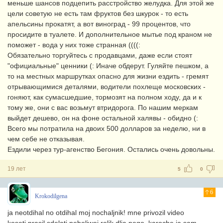
меньше шансов подцепить расстройство желудка. Для этой же
цели советую не есть там фруктов без шкурок - то есть
апельсины прокатят, а вот виноград - 99 процентов, что
просидите в туалете. И дополнительное мытье под краном не
поможет - вода у них тоже странная ((((:
Обязательно торгуйтесь с продавцами, даже если стоят
"официальные" ценники (: Иначе обдерут. Гуляйте пешком, а
то на местных маршрутках опасно для жизни ездить - гремят
отрывающимися деталями, водители похлеще московских -
гоняют, как сумасшедшие, тормозят на полном ходу, да и к
тому же, они с вас возьмут втридорога. По нашим меркам
выйдет дешево, он на фоне остальной халявы - обидно (:
Всего мы потратила на двоих 500 долларов за неделю, ни в
чем себе не отказывая.
Ездили через тур-агенство Бегония. Остались очень довольны.
19 лет
5
0
6
Krokodilgena
ja neotdihal no otdihal moj nochaljnik! mne privozil video