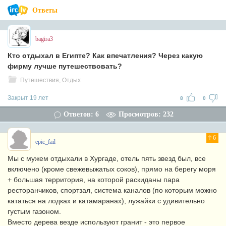
Ответы
bagira3
Кто отдыхал в Египте? Как впечатления? Через какую
фирму лучше путешествовать?
Путешествия, Отдых
Закрыт 19 лет
8
0
Ответов: 6
Просмотров: 232
6
epic_fail
Мы с мужем отдыхали в Хургаде, отель пять звезд был, все
включено (кроме свежевыжатых соков), прямо на берегу моря
+ большая территория, на которой раскиданы пара
ресторанчиков, спортзал, система каналов (по которым можно
кататься на лодках и катамаранах), лужайки с удивительно
густым газоном.
Вместо дерева везде используют гранит - это первое