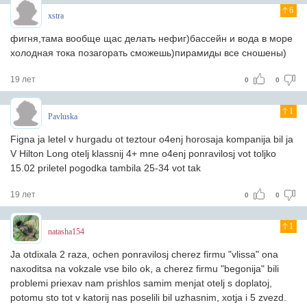
6
xstra
фигня,тама вообще щас делать нефиг)бассейн и вода в море
холодная тока позагорать сможешь)пирамиды все сношены)
19 лет
0
0
1
Pavluska
Figna ja letel v hurgadu ot teztour o4enj horosaja kompanija bil ja
V Hilton Long otelj klassnij 4+ mne o4enj ponravilosj vot toljko
15.02 priletel pogodka tambila 25-34 vot tak
19 лет
0
0
1
natasha154
Ja otdixala 2 raza, ochen ponravilosj cherez firmu "vlissa" ona
naxoditsa na vokzale vse bilo ok, a cherez firmu "begonija" bili
problemi priexav nam prishlos samim menjat otelj s doplatoj,
potomu sto tot v katorij nas poselili bil uzhasnim, xotja i 5 zvezd.