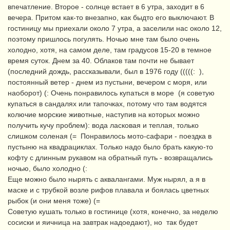
впечатление. Второе - солнце встает в 6 утра, заходит в 6
вечера. Притом как-то внезапно, как быдто его выключают. В
гостиницу мы приехали около 7 утра, а заселили нас около 12,
поэтому пришлось погулять. Ночью мне там было очень
холодно, хотя, на самом деле, там градусов 15-20 в темное
время суток. Днем за 40. Облаков там почти не бывает
(последний дождь, рассказывали, был в 1976 году (((((: ),
постоянный ветер - днем из пустыни, вечером с моря, или
наоборот) (: Очень понравилось купаться в море (я советую
купаться в сандалях или тапочках, потому что там водятся
колючие морские животные, наступив на которых можно
получить кучу проблем): вода ласковая и теплая, только
слишком соленая (= Понравилось мото-сафари - поездка в
пустыню на квадрациклах. Только надо было брать какую-то
кофту с длинным рукавом на обратный путь - возвращались
ночью, было холодно (:
Еще можно было нырять с аквалангами. Муж нырял, а я в
маске и с трубкой возле рифов плавала и боялась цветных
рыбок (и они меня тоже) (=
Советую кушать только в гостинице (хотя, конечно, за неделю
сосиски и яичница на завтрак надоедают), но так будет