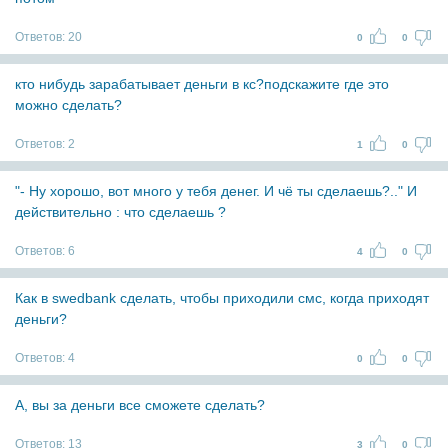
Ответов:
20
0
0
кто нибудь зарабатывает деньги в кс?подскажите где это
можно сделать?
Ответов:
2
1
0
"- Ну хорошо, вот много у тебя денег. И чё ты сделаешь?.." И
действительно : что сделаешь ?
Ответов:
6
4
0
Как в swedbank сделать, чтобы приходили смс, когда приходят
деньги?
Ответов:
4
0
0
А, вы за деньги все сможете сделать?
Ответов:
13
3
0