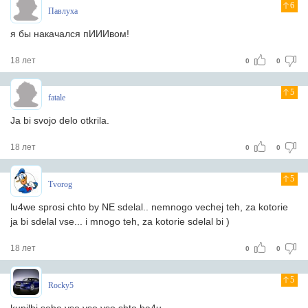
6
Павлуха
я бы накачался пИИИвом!
18 лет
0
0
5
fatale
Ja bi svojo delo otkrila.
18 лет
0
0
5
Tvorog
lu4we sprosi chto by NE sdelal.. nemnogo vechej teh, za kotorie
ja bi sdelal vse... i mnogo teh, za kotorie sdelal bi )
18 лет
0
0
5
Rocky5