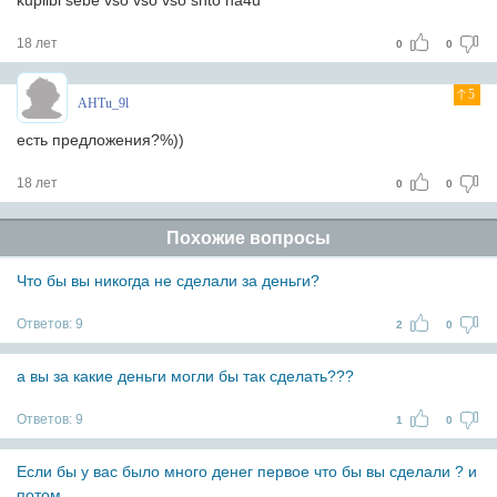
kupilbi sebe vso vso vso shto ha4u
18 лет
0
0
5
AHTu_9l
есть предложения?%))
18 лет
0
0
Похожие вопросы
Что бы вы никогда не сделали за деньги?
Ответов:
9
2
0
а вы за какие деньги могли бы так сделать???
Ответов:
9
1
0
Если бы у вас было много денег первое что бы вы сделали ? и
потом