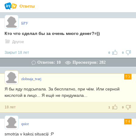
Ответы
БРУ
Кто что сделал бы за очень много денег?=))
Другое
Закрыт 18 лет
0
0
Ответов: 10
Просмотров: 282
5
zlobnaja_tvarj
Я бы яду подсыпала. За бесплатно, при чём. Или серной
кислотой в лицо... Я ещё не придумала...
18 лет
1
0
4
quice
smotrja v kakoj situaciji :P