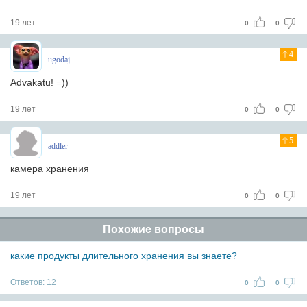
19 лет
0
0
4
ugodaj
Advakatu! =))
19 лет
0
0
5
addler
камера хранения
19 лет
0
0
Похожие вопросы
какие продукты длительного хранения вы знаете?
Ответов:
12
0
0