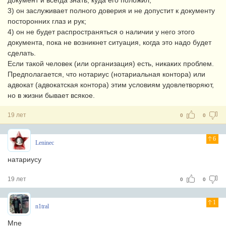
документ и всегда знать, куда его положил;
3) он заслуживает полного доверия и не допустит к документу
посторонних глаз и рук;
4) он не будет распространяться о наличии у него этого
документа, пока не возникнет ситуация, когда это надо будет
сделать.
Если такой человек (или организация) есть, никаких проблем.
Предполагается, что нотариус (нотариальная контора) или
адвокат (адвокатская контора) этим условиям удовлетворяют,
но в жизни бывает всякое.
19 лет
0
0
6
Leninec
натариусу
19 лет
0
0
1
n1tral
Mne