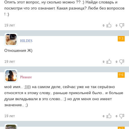
Опять этот вопрос, ну сколько можно ?? :) Найди словарь и
посмотри что это означает. Какая разница? Люби без вопросов
! :)
19 лет
0
0
3
HILDES
Отношения Ж)
19 лет
0
0
6
Pleasure
моё имя.. ;)))) на самом деле, сейчас уже не так серьёзно
относятся к этому слову.. раньше прикольней было.. и больше
души вкладывали в это слово.. ;) но для меня оно имеет
значение.. ;)
19 лет
0
0