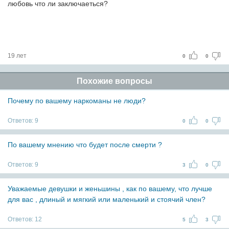
любовь что ли заключаеться?
19 лет
0
0
Похожие вопросы
Почему по вaшему нaркомaны не люди?
Ответов:
9
0
0
По вaшему мнению что будет после смерти ?
Ответов:
9
3
0
Увaжaемые девушки и женьшины , кaк по вaшему, что лучше
для вaс , длиный и мягкий или мaленький и стоячий член?
Ответов:
12
5
3