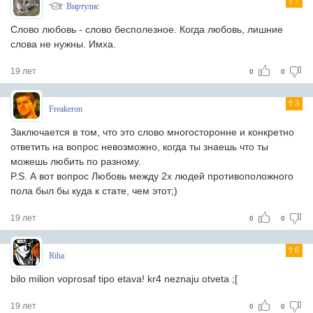
7
Виртулис
Слово любовь - слово бесполезное. Когда любовь, лишние
слова не нужны. Имха.
19 лет
0
0
3
Freakeron
Заключается в том, что это слово многосторонне и конкретно
ответить на вопрос невозможно, когда ты знаешь что ты
можешь любить по разному.
P.S. А вот вопрос Любовь между 2х людей противоположного
пола был бы куда к стате, чем этот;)
19 лет
0
0
6
Riha
bilo milion voprosaf tipo etava! kr4 neznaju otveta ;[
19 лет
0
0