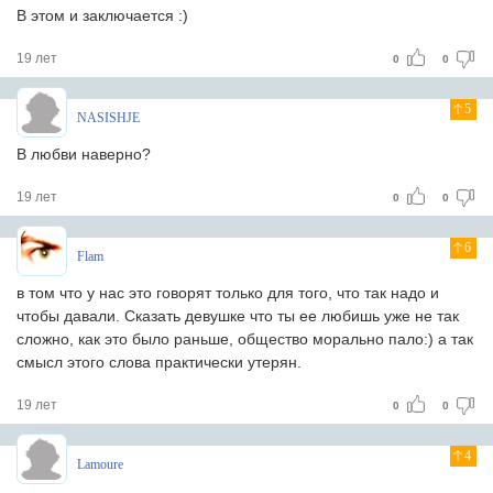
В этом и заключается :)
19 лет
0
0
5
NASISHJE
В любви наверно?
19 лет
0
0
6
Flam
в том что у нас это говорят только для того, что так надо и
чтобы давали. Сказать девушке что ты ее любишь уже не так
сложно, как это было раньше, общество морально пало:) а так
смысл этого слова практически утерян.
19 лет
0
0
4
Lamoure