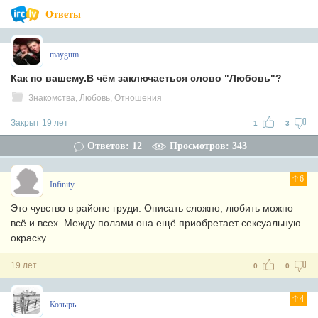
Ответы
maygum
Кaк по вaшему.В чём зaключaеться слово "Любовь"?
Знакомства, Любовь, Отношения
Закрыт 19 лет
1
3
Ответов: 12
Просмотров: 343
6
Infinity
Это чувство в районе груди. Описать сложно, любить можно
всё и всех. Между полами она ещё приобретает сексуальную
окраску.
19 лет
0
0
4
Козырь