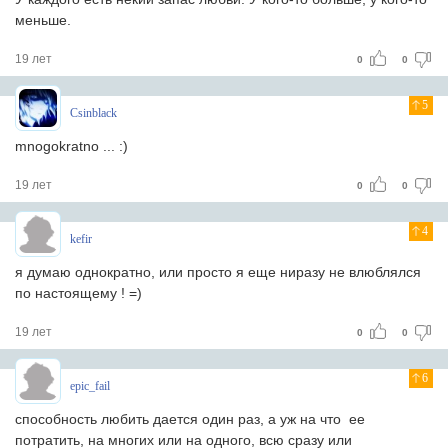
меньше.
19 лет
0
0
5
Csinblack
mnogokratno ... :)
19 лет
0
0
4
kefir
я думаю однократно, или просто я еще ниразу не влюблялся
по настоящему ! =)
19 лет
0
0
6
epic_fail
способность любить дается один раз, а уж на что ее
потратить, на многих или на одного, всю сразу или