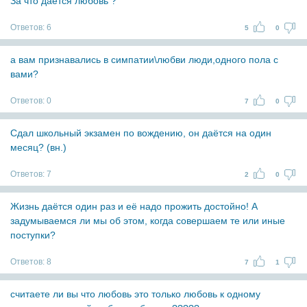
За что дается любовь ?
Ответов:
6
5
0
а вам признавались в симпатии\любви люди,одного пола с
вами?
Ответов:
0
7
0
Сдал школьный экзамен по вождению, он даётся на один
месяц? (вн.)
Ответов:
7
2
0
Жизнь даётся один раз и её надо прожить достойно! А
задумываемся ли мы об этом, когда совершаем те или иные
поступки?
Ответов:
8
7
1
считаете ли вы что любовь это только любовь к одному