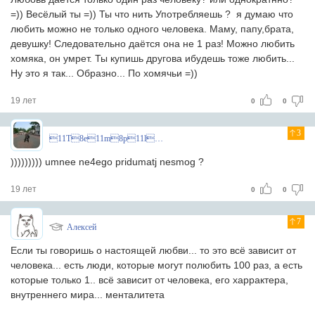
=)) Весёлый ты =)) Ты что нить Употребляешь ? я думаю что
любить можно не только одного человека. Маму, папу,брата,
девушку! Следовательно даётся она не 1 раз! Можно любить
хомяка, он умрет. Ты купишь другова ибудешь тоже любить...
Ну это я так... Образно... По хомячьи =))
19 лет
0
0
3
11T8e11m8p11l8a11r8^
))))))))) umnee ne4ego pridumatj nesmog ?
19 лет
0
0
7
Алексей
Если ты говоришь о настоящей любви... то это всё зависит от
человека... есть люди, которые могут полюбить 100 раз, а есть
которые только 1.. всё зависит от человека, его харрактера,
внутреннего мира... менталитета