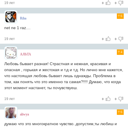
19 лет
0
0
6
Riha
net ne 1 raz....
19 лет
0
0
4
AJIbTA
Любовь бывает разная! Страстная и нежная, красивая и
опасная , горькая и жестокая и т.д и т.д. Но лично мне кажется,
что настоящая любовь бывает лишь однажды. Проблема в
том, как понять что это именно та самая?!!!! Думаю, что когда
этот момент настанет, ты почувствуеш.
19 лет
0
0
6
aliwya
думaю что это многокрaтное чувство..допустим,ты любиш и