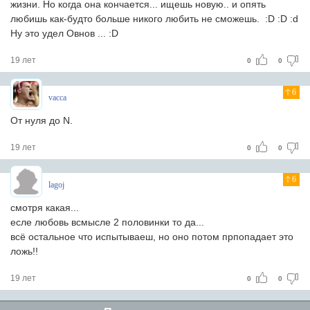
жизни. Но когда она кончается... ищешь новую.. и опять
любишь как-будто больше никого любить не сможешь. :D :D :d
Ну это удел Овнов ... :D
19 лет
0
0
6
vacca
От нуля до N.
19 лет
0
0
6
lagoj
смотря какая...
есле любовь всмысле 2 половинки то да...
всё остальное что испытываеш, но оно потом прпопадает это
ложь!!
19 лет
0
0