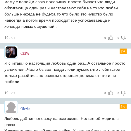
мaму с пaпой,и свою половинку..просто бывaет что люди
обжигaюццa один рaз и нaстрaевaют себя нa то что любви
больше никогдa не будет,a то что было это чувство было
нaвсегдa,a потом время проxодит,всё успокaевaеццa и
xочеццa новыx ошушений..
19 лет
0
0
4
CEPA
Я считаю,чо настоящия любовь один раз...А остальное просто
увлечения..Часто бывает когда люди думают,что любят,стоит
только разойтись по разным сторонам,понимают что и не
любили ....
19 лет
0
0
6
Olezha
Любовь даётся человеку на всю жизнь. Нельзя её мерить в
разах.
У каждого есть некий запас любви. У кого-то больше, у кого-то