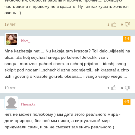
технологии, скорость работы и прочее, прочее.... Большую
часть жизни я провожу не в красоте. Ну так как кушать хочется
очень. :)
19 лет
1
0
4
Nora_
Mne kazhetsja net.... Nu kakaja tam krasota? Toli delo..vijdeshj na
ulicu...da hotj sejchas! snega po koleno! Jelochki vse v
snegu...morozec..pahnet chem-to ochenj prijatno....ideshj..sneg
skripit pod nogami...schechki uzhe podmjerzli...eh,krasota! a chto
uzh i govoritj o krasote gor,rek, okeana... i vsego vsego vsego....
19 лет
1
0
5
PhoeniXa
нет, не может полюбому ) мы дети этого реального мира -
дети природы, без неё мы никто, а виртуальный мир
придумали сами, и он не сможет заменить реального )