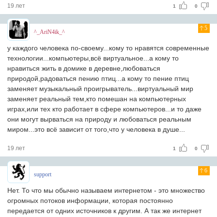
19 лет
1
0
5
^_AriN4ik_^
у каждого человека по-своему...кому то нравятся современные
технологии...компьютеры,всё виртуальное...а кому то
нравиться жить в домике в деревне,любоваться
природой,радоваться пению птиц...а кому то пение птиц
заменяет музыкальный проигрыватель...виртуальный мир
заменяет реальный тем,кто помешан на компьютерных
играх,или тех кто работает в сфере компьютеров...и то даже
они могут вырваться на природу и любоваться реальным
миром...это всё зависит от того,что у человека в душе...
19 лет
1
0
6
support
Нет. То что мы обычно называем интернетом - это множество
огромных потоков информации, которая постоянно
передается от одних источников к другим. А так же интернет