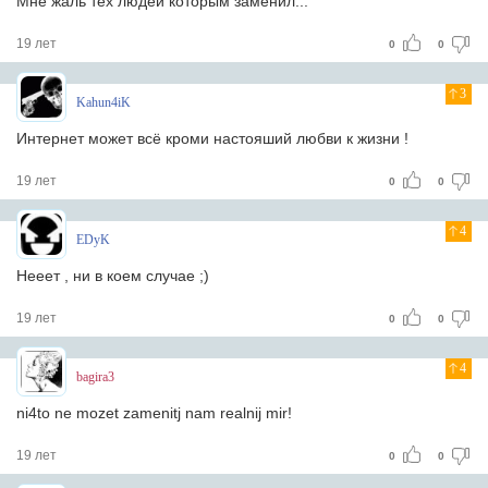
Мне жаль тех людей которым заменил...
19 лет
0
0
3
Kahun4iK
Интернет может всё кроми настояший любви к жизни !
19 лет
0
0
4
EDyK
Нееет , ни в коем случае ;)
19 лет
0
0
4
bagira3
ni4to ne mozet zamenitj nam realnij mir!
19 лет
0
0