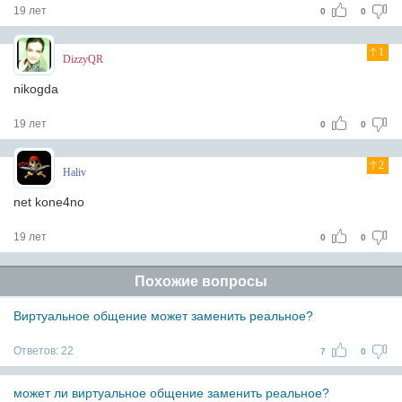
19 лет
0
0
1
DizzyQR
nikogda
19 лет
0
0
2
Haliv
net kone4no
19 лет
0
0
Похожие вопросы
Виртуальное общение может заменить реальное?
Ответов:
22
7
0
может ли виртуальное общение заменить реальное?