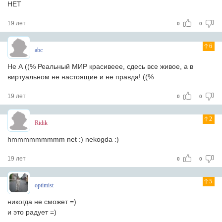
НЕТ
19 лет
0
0
6
abc
Не А ((% Реальный МИР красивеее, сдесь все живое, а в
виртуальном не настоящие и не правда! ((%
19 лет
0
0
2
Ridik
hmmmmmmmmm net :) nekogda :)
19 лет
0
0
5
optimist
никогда не сможет =)
и это радует =)