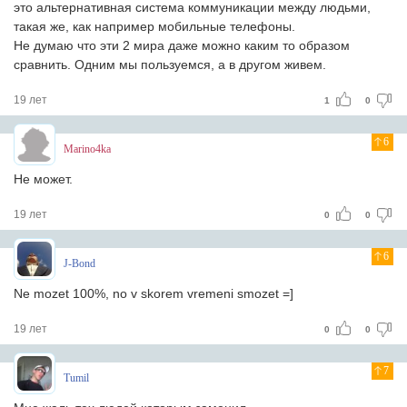
это альтернативная система коммуникации между людьми,
такая же, как например мобильные телефоны.
Не думаю что эти 2 мира даже можно каким то образом
сравнить. Одним мы пользуемся, а в другом живем.
19 лет
1
0
6
Marino4ka
Не может.
19 лет
0
0
6
J-Bond
Ne mozet 100%, no v skorem vremeni smozet =]
19 лет
0
0
7
Tumil