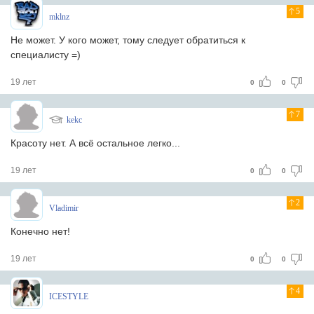
5
mklnz
Не может. У кого может, тому следует обратиться к
специалисту =)
19 лет
0
0
7
kekc
Красоту нет. А всё остальное легко...
19 лет
0
0
2
Vladimir
Конечно нет!
19 лет
0
0
4
ICESTYLE