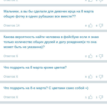
Ответов:
2
0
0
Мальчики, а вы бы сделали для девочек ирца на 8 марта
общую фотку в одних рубашках все вместе??
Ответов:
14
0
0
Какова вероятность найти человека в фейсбуке если я знаю
только количество общих друзей и дату рождения(и то она
может быть не указанна)?
Ответов:
6
2
0
Что подарить на 8 марта кроме цветов?
Ответов:
6
0
0
Что подарить на 8-е марта? С цветами само собой =)
Ответов:
6
1
1