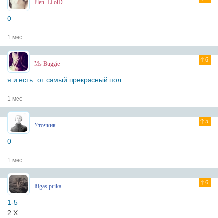
Elen_LLoiD
0
1 мес
6
Ms Buggie
я и есть тот самый прекрасный пол
1 мес
5
Уточкин
0
1 мес
6
Rigas puika
1-5
2 X