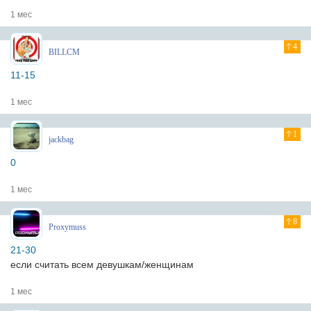
1 мес
4
BILLCM
11-15
1 мес
1
jackbag
0
1 мес
8
Proxymuss
21-30
если считать всем девушкам/женщинам
1 мес