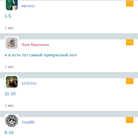
6
наутилус
1-5
1 мес
6
Фаня Фараоновна
я и есть тот самый прекрасный пол
1 мес
7
SASCHA
11-15
1 мес
6
Orua888
6-10