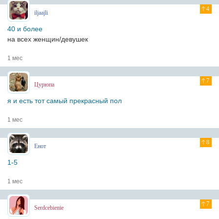
4
iljaajli
40 и более
на всех женщин/девушек
1 мес
7
Цурюпа
я и есть тот самый прекрасный пол
1 мес
8
Енот
1-5
1 мес
7
Serdcebienie