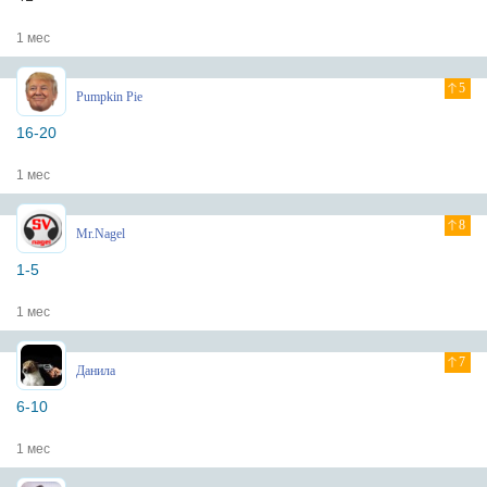
1 мес
5
Pumpkin Pie
16-20
1 мес
8
Mr.Nagel
1-5
1 мес
7
Данила
6-10
1 мес