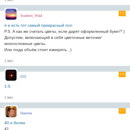
1 мес
5
Southern_Wind
я и есть тот самый прекрасный пол
P.S. А как же считать цветы, если дарят оформленный букет? )
Допустим, включающий в себя цветочные веточки/
многосложные цветы.
Или тогда объём стоит измерять...)
1 мес
6
EEE
1-5
1 мес
7
Ништяк
40 и более
41