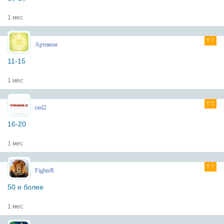
1 мес
7
Артиком
11-15
1 мес
5
rasl2
16-20
1 мес
7
FighteR
50 и более
1 мес