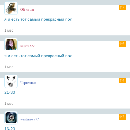
7
Ой-ля-ля
я и есть тот самый прекрасный пол
1 мес
6
ksjuxa222
я и есть тот самый прекрасный пол
1 мес
4
Чертежник
21-30
1 мес
7
westernw777
16-20