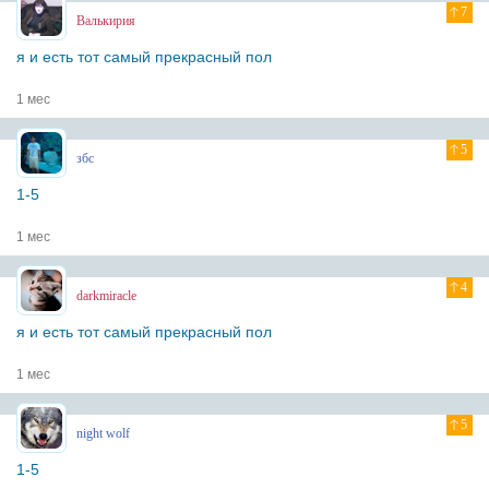
7
Валькирия
я и есть тот самый прекрасный пол
1 мес
5
збс
1-5
1 мес
4
darkmiracle
я и есть тот самый прекрасный пол
1 мес
5
night wolf
1-5