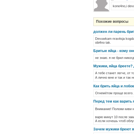
kone4no,i devu6
Похожие вопросы
должен ли парень бри
Devuwkam nravitsja kogda 
obi4no tak.
Бритые яйца - кому он
не знаю. я не брил нико
Мужики, яйца бреете? 
А тебе станет легче, от 
А лично мне и так и так 
Как брить яйца и лоб
Огнемётом проще всего.
Перед тем как варить 
Внимание! Положи киви н
варю минут 10 после заки
А если хочешь чтоб облу
Зачем мужики бреют я