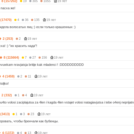
8 (157202)
19
305
1055
19 лет
 пасха же!
 (17470)
4
36
135
19 лет
видела волосатых яиц :) если только крашенных :)
2 (253)
2
19 лет
ха! :) "их красить нада"!
8 (115664)
7
27
156
19 лет
evuwkam nravjatsja britije kak mladenci ! :DDDDDDDDDD
4 (1459)
2
11
19 лет
toljko!
2 (332)
1
4
19 лет
to volosi zaciplajutsa za 4len i kagda 4len vstajet volosi natagiavjutsa i tebe o4enj neprijatn
 (3413)
1
3
23
19 лет
еровать, чтобы бренчали как бубенцы.
4 (1372)
4
13
19 лет