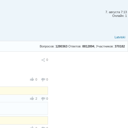
7. августа 7:13
Онлайн: 1
Latviski
Вопросов:
1280363
Ответов:
8812894
, Участников:
370182
Поделиться
0
0
0
2
0