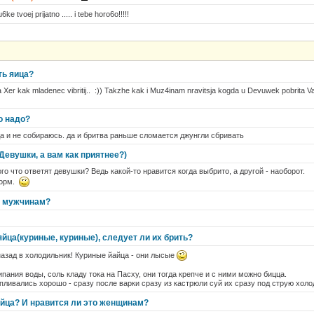
ke tvoej prijatno ..... i tebe horo6o!!!!!
ть яица?
Xer kak mladenec vibritij.. :)) Takzhe kak i Muz4inam nravitsja kogda u Devuwek pobrita Va
о надо?
гда и не собираюсь. да и бритва раньше сломается джунгли сбривать
Девушки, а вам как приятнее?)
того что ответят девушки? Ведь какой-то нравится когда выбрито, а другой - наоборот.
норм.
ок мужчинам?
яйца(куриные, куриные), следует ли их брить?
азад в холодильник! Куриные йайца - они лысые
пания воды, соль кладу тока на Пасху, они тогда крепче и с ними можно бицца.
пливались хорошо - сразу после варки сразу из кастрюли суй их сразу под струю холо
йца? И нравится ли это женщинам?