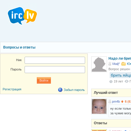
Вопросы и ответы
Надо ли бри
Ник
Vitalj^
Ю
Вопрос решен
Пароль
брить яйц
19 лет
Регистрация
Забыл пароль
Лучший ответ
pm4b
6 (6
ну если тольк
за чужие мог
Ответы