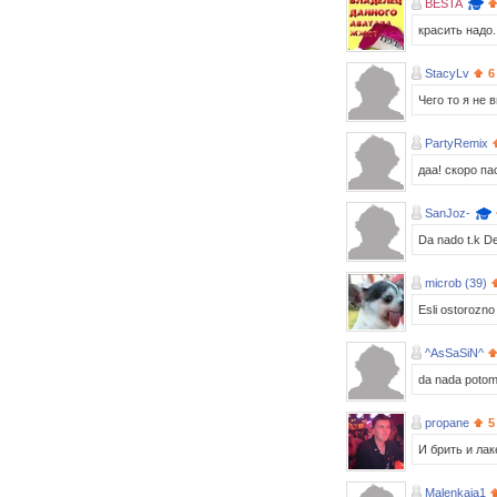
BESTA
красить надо.
StacyLv
6
Чего то я не 
PartyRemix
даа! скоро пас
SanJoz-
Da nado t.k D
microb (39)
Esli ostorozno 
^AsSaSiN^
da nada potomu4
propane
5
И брить и лак
Malenkaja1