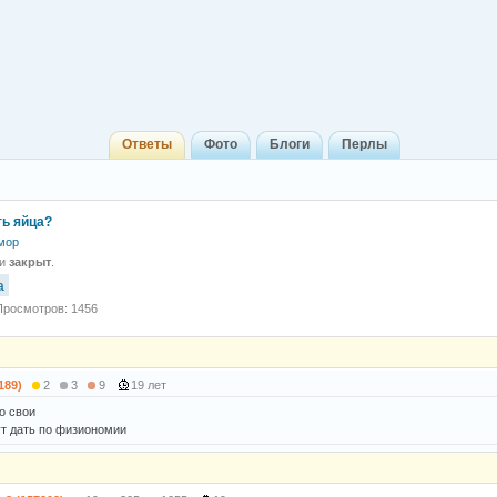
Ответы
Фото
Блоги
Перлы
ть яйца?
мор
 и
закрыт
.
а
Просмотров: 1456
189)
2
3
9
19 лет
о свои
ут дать по физиономии