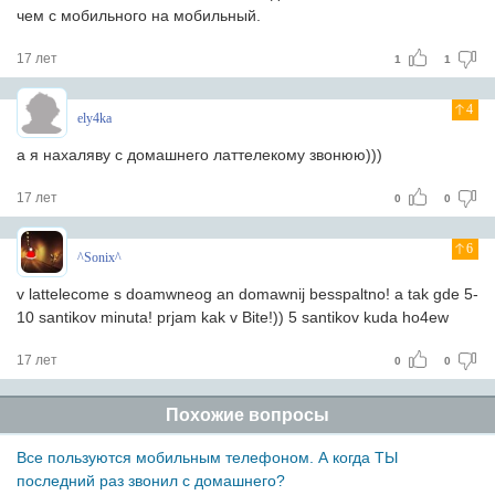
чем с мобильного на мобильный.
17 лет
1
1
4
ely4ka
а я нахаляву с домашнего латтелекому звонюю)))
17 лет
0
0
6
^Sonix^
v lattelecome s doamwneog an domawnij besspaltno! a tak gde 5-
10 santikov minuta! prjam kak v Bite!)) 5 santikov kuda ho4ew
17 лет
0
0
Похожие вопросы
Все пользуются мобильным телефоном. А когда ТЫ
последний раз звонил с домашнего?