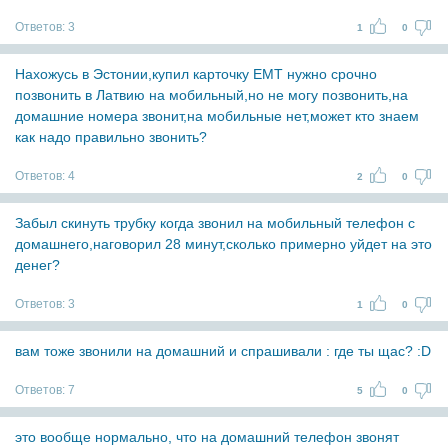
Ответов:
3
1
0
Нахожусь в Эстонии,купил карточку EMT нужно срочно
позвонить в Латвию на мобильный,но не могу позвонить,на
домашние номера звонит,на мобильные нет,может кто знаем
как надо правильно звонить?
Ответов:
4
2
0
Забыл скинуть трубку когда звонил на мобильный телефон с
домашнего,наговорил 28 минут,сколько примерно уйдет на это
денег?
Ответов:
3
1
0
вам тоже звонили на домашний и спрашивали : где ты щас? :D
Ответов:
7
5
0
это вообще нормально, что на домашний телефон звонят