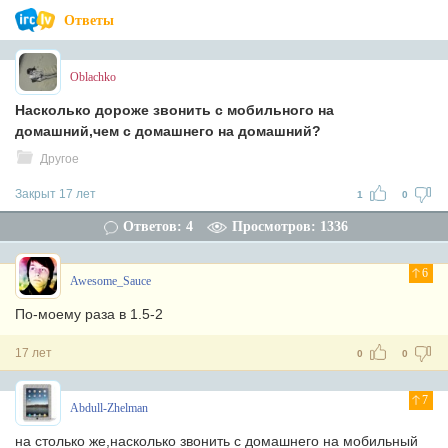
Ответы
Oblachko
Насколько дороже звонить с мобильного на
домашний,чем с домашнего на домашний?
Другое
Закрыт 17 лет
1
0
Ответов: 4
Просмотров: 1336
6
Awesome_Sauce
По-моему раза в 1.5-2
17 лет
0
0
7
Abdull-Zhelman
на столько же,насколько звонить с домашнего на мобильный