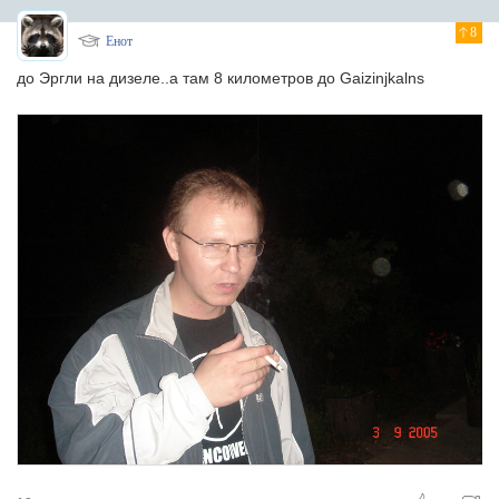
8
Енот
до Эргли на дизеле..а там 8 километров до Gaizinjkalns