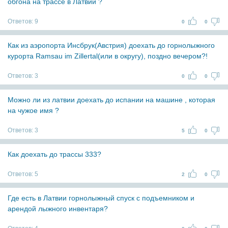
обгона на трассе в Латвии ?
Ответов:
9
0
0
Как из аэропорта Инсбрук(Австрия) доехать до горнолыжного
курорта Ramsau im Zillertal(или в округу), поздно вечером?!
Ответов:
3
0
0
Можно ли из латвии доехать до испании на машине , которая
на чужое имя ?
Ответов:
3
5
0
Как доехать до трассы 333?
Ответов:
5
2
0
Где есть в Латвии горнолыжный спуск с подъемником и
арендой лыжного инвентаря?