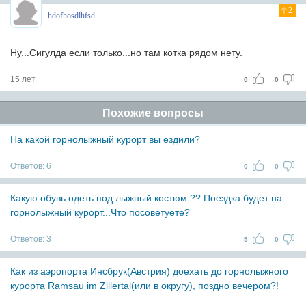
2
hdofhosdlhfsd
Ну...Сигулда если только...но там котка рядом нету.
15 лет
0
0
Похожие вопросы
На какой горнолыжный курорт вы ездили?
Ответов:
6
0
0
Какую обувь одеть под лыжный костюм ?? Поездка будет на
горнолыжный курорт...Что посоветуете?
Ответов:
3
5
0
Как из аэропорта Инсбрук(Австрия) доехать до горнолыжного
курорта Ramsau im Zillertal(или в округу), поздно вечером?!