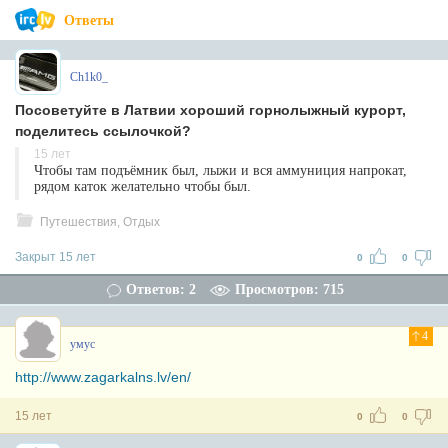
Ответы
Ch1k0_
Посоветуйте в Латвии хороший горнолыжный курорт,
поделитесь ссылочкой?
15 лет
Чтобы там подъёмник был, лыжи и вся аммуниция напрокат,
рядом каток желательно чтобы был.
Путешествия, Отдых
Закрыт 15 лет
0
0
Ответов: 2
Просмотров: 715
4
умус
http://www.zagarkalns.lv/en/
15 лет
0
0