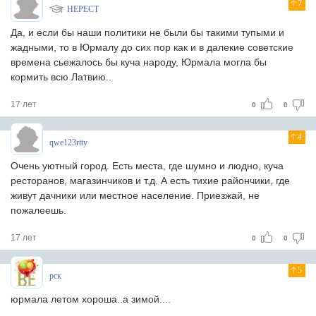
7
HEPECT
Да, и если бы наши политики не были бы такими тупыми и
жадными, то в Юрмалу до сих пор как и в далекие советские
времена сьежалось бы куча народу, Юрмала могла бы
кормить всю Латвию..
17 лет
0
0
4
qwe123rtty
Очень уютный город. Есть места, где шумно и людно, куча
ресторанов, магазинчиков и т.д. А есть тихие райончики, где
живут дачники или местное население. Приезжай, не
пожалеешь.
17 лет
0
0
5
рск
юрмала летом хороша..а зимой....