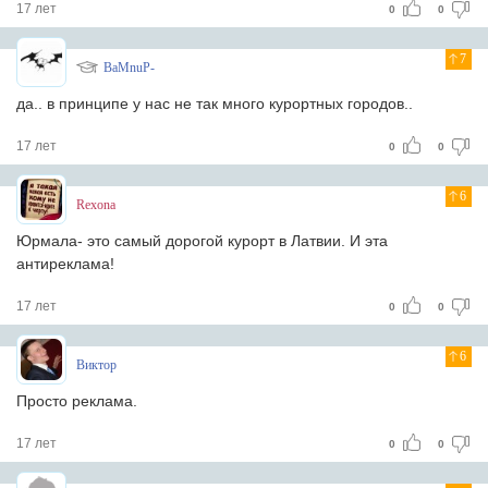
17 лет
0
0
7
BaMnuP-
да.. в принципе у нас не так много курортных городов..
17 лет
0
0
6
Rexona
Юрмала- это самый дорогой курорт в Латвии. И эта
антиреклама!
17 лет
0
0
6
Виктор
Просто реклама.
17 лет
0
0