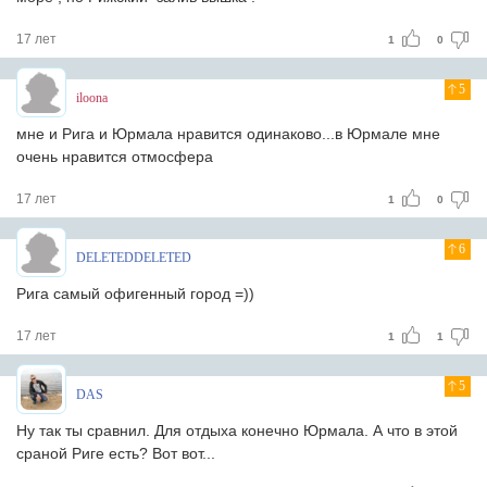
17 лет
1
0
5
iloona
мне и Рига и Юрмала нравится одинаково...в Юрмале мне
очень нравится отмосфера
17 лет
1
0
6
DELETEDDELETED
Рига самый офигенный город =))
17 лет
1
1
5
DAS
Ну так ты сравнил. Для отдыха конечно Юрмала. А что в этой
сраной Риге есть? Вот вот...