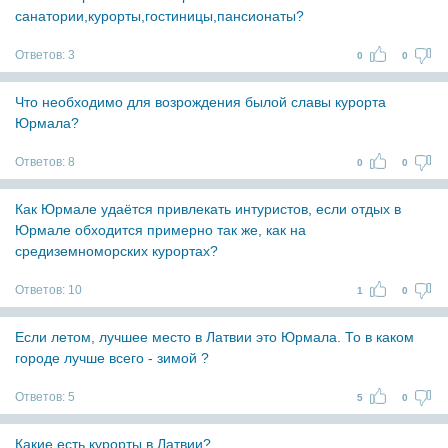
санатории,курорты,гостиницы,пансионаты?
Ответов:
3
0
0
Что необходимо для возрождения былой славы курорта
Юрмала?
Ответов:
8
0
0
Как Юрмале удаётся привлекать интуристов, если отдых в
Юрмале обходится примерно так же, как на
средиземноморских курортах?
Ответов:
10
1
0
Если летом, лучшее место в Латвии это Юрмала. То в каком
городе лучше всего - зимой ?
Ответов:
5
5
0
Какие есть курорты в Латвии?