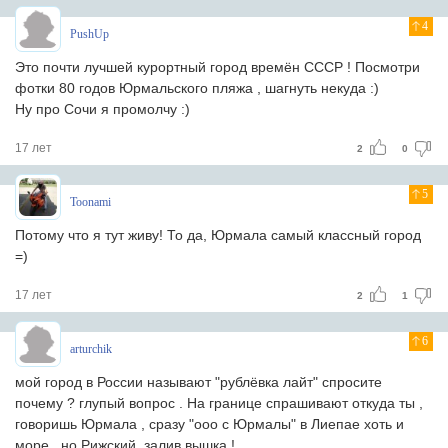
4
PushUp
Это почти лучшей курортный город времён СССР ! Посмотри
фотки 80 годов Юрмальского пляжа , шагнуть некуда :)
Ну про Сочи я промолчу :)
17 лет
2
0
5
Toonami
Потому что я тут живу! То да, Юрмала самый классный город
=)
17 лет
2
1
6
arturchik
мой город в России называют "рублёвка лайт" спросите
почему ? глупый вопрос . На границе спрашивают откуда ты ,
говоришь Юрмала , сразу "ооо с Юрмалы" в Лиепае хоть и
море , но Рижский залив вышка !