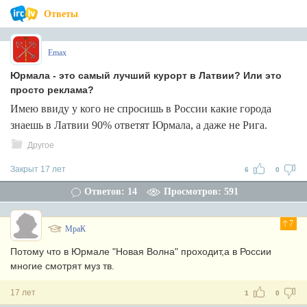
Ответы
Emax
Юрмала - это самый лучший курорт в Латвии? Или это
просто реклама?
Имею ввиду у кого не спросишь в России какие города
знаешь в Латвии 90% ответят Юрмала, а даже не Рига.
Другое
Закрыт 17 лет
6
0
Ответов: 14
Просмотров: 591
7
МраК
Потому что в Юрмале "Новая Волна" проходит,а в России
многие смотрят муз тв.
17 лет
1
0