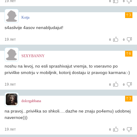
19 лет
0
0
3
Kotja
s4aslivije 4asov nenabljudajut!
19 лет
0
0
6
SEXYBANNY
noshu na levoj, no esli sprashivajut vremja, to vseravno po
privi4ke smotrju v mobiljnik, kotorij dostaju iz pravogo karmana:-)
19 лет
0
0
3
dolcegabbana
na pravoj...privi4ka so shkoli.....dazhe ne znaju po4emu) udobnej
navernoe)))
19 лет
0
0