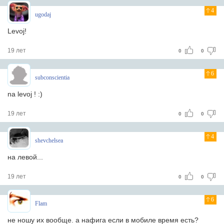
4
ugodaj
Levoj!
19 лет
0
0
6
subconscientia
na levoj ! :)
19 лет
0
0
4
shevchelsea
на левой...
19 лет
0
0
6
Flam
не ношу их вообще. а нафига если в мобиле время есть?