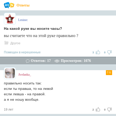
Ответы
Leninec
На какой руке вы носите часы?
вы считаете что на этой руке правильно ?
Другое
Помещен в нерешенные
3
0
Ответов: 17
Просмотров: 1076
6
Avelanka_
правильно носить так:
если ты правша, то на левой
если левша - на правой.
а я не ношу вообще.
19 лет
2
0