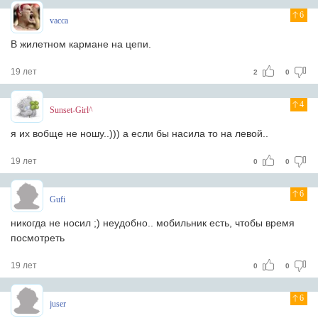
6
vacca
В жилетном кармане на цепи.
19 лет
2
0
4
Sunset-Girl^
я их вобще не ношу..))) а если бы насила то на левой..
19 лет
0
0
6
Gufi
никогда не носил ;) неудобно.. мобильник есть, чтобы время
посмотреть
19 лет
0
0
6
juser