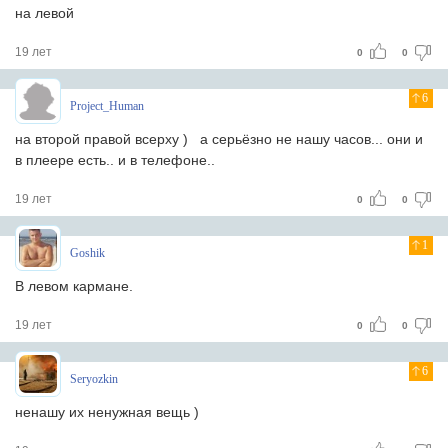
на левой
19 лет
0
0
6
Project_Human
на второй правой всерху ) а серьёзно не нашу часов... они и
в плеере есть.. и в телефоне..
19 лет
0
0
1
Goshik
В левом кармане.
19 лет
0
0
6
Seryozkin
ненашу их ненужная вещь )