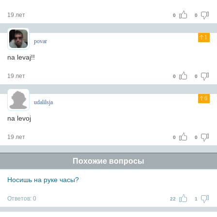
19 лет
0
0
1
povar
na levaj!!
19 лет
0
0
6
udalilsja
na levoj
19 лет
0
0
Похожие вопросы
Носишь на руке часы?
Ответов:
0
22
1