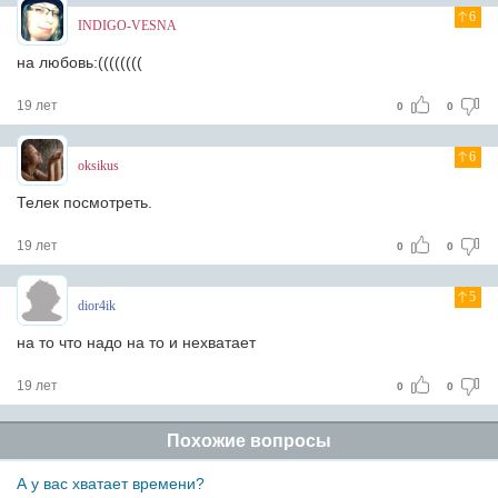
6
INDIGO-VESNA
на любовь:((((((((
19 лет
0
0
6
oksikus
Телек посмотреть.
19 лет
0
0
5
dior4ik
на то что надо на то и нехватает
19 лет
0
0
Похожие вопросы
А у вас хватает времени?