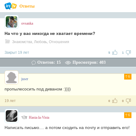
Ответы
ovsanka
На что у вас никогда не хватает времени?
Знакомства, Любовь, Отношения
Закрыт 19 лет
5
1
Ответов: 15
Просмотров: 403
6
juser
пропылесосить под диваном :))))
19 лет
0
0
6
Hasta-la-Vista
Написать письмо.... а потом сходить на почту и отправить его!