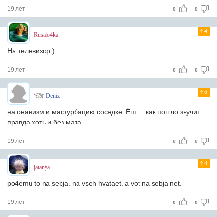
19 лет
0
0
4
Rusalo4ka
На телевизор:)
19 лет
0
0
6
Deniz
на онанизм и мастурбацию соседке. Ёпт.... как пошло звучит
правда хоть и без мата...
19 лет
0
0
4
jatanya
po4emu to na sebja. na vseh hvataet, a vot na sebja net.
19 лет
0
0