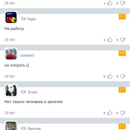
19 лет
1
0
7
bugzy
На работу.
19 лет
1
0
4
ruslan4eG
на посрать ((
19 лет
0
0
7
Туська
Нет такого человека и занятия
19 лет
0
0
7
Виртулис