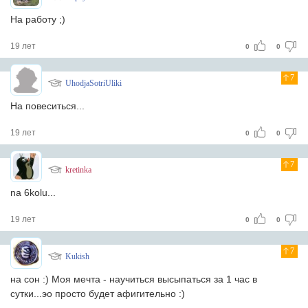
На работу ;)
19 лет
0
0
7
UhodjaSotriUliki
На повеситься...
19 лет
0
0
7
kretinka
na 6kolu...
19 лет
0
0
7
Kukish
на сон :) Моя мечта - научиться высыпаться за 1 час в
сутки...эо просто будет афигительно :)