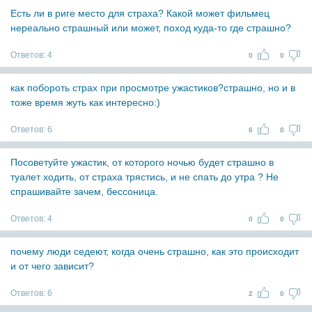
Есть ли в риге место для страха? Какой может фильмец
нереально страшный или может, поход куда-то где страшно?
Ответов:
4
0
0
как побороть страх при просмотре ужастиков?страшно, но и в
тоже время жуть как интересно:)
Ответов:
6
6
0
Посоветуйте ужастик, от которого ночью будет страшно в
туалет ходить, от страха трястись, и не спать до утра ? Не
спрашивайте зачем, бессоница.
Ответов:
4
0
0
почему люди седеют, когда очень страшно, как это происходит
и от чего зависит?
Ответов:
6
2
0