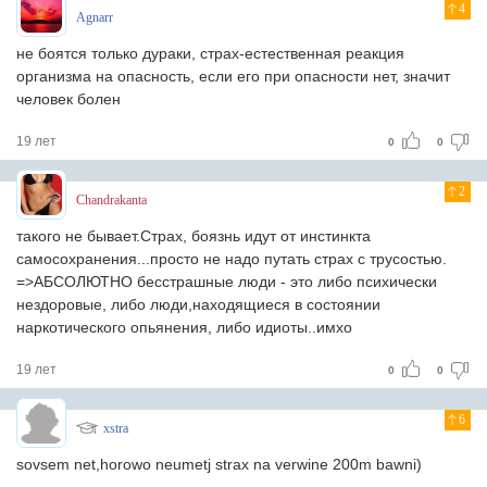
4
Agnarr
не боятся только дураки, страх-естественная реакция
организма на опасность, если его при опасности нет, значит
человек болен
19 лет
0
0
2
Chandrakanta
такого не бывает.Страх, боязнь идут от инстинкта
самосохранения...просто не надо путать страх с трусостью.
=>АБСОЛЮТНО бесстрашные люди - это либо психически
нездоровые, либо люди,находящиеся в состоянии
наркотического опьянения, либо идиоты..имхо
19 лет
0
0
6
xstra
sovsem net,horowo neumetj strax na verwine 200m bawni)