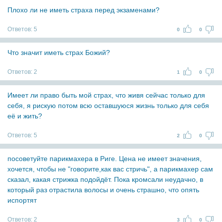
Плохо ли не иметь страха перед экзаменами?
Ответов:
5
0
0
Что значит иметь страх Божий?
Ответов:
2
1
0
Имеет ли право быть мой страх, что живя сейчас только для
себя, я рискую потом всю оставшуюся жизнь только для себя
её и жить?
Ответов:
5
2
0
посоветуйте парикмахера в Риге. Цена не имеет значения,
хочется, чтобы не "говорите,как вас стричь", а парикмахер сам
сказал, какая стрижка подойдёт. Пока кромсали неудачно, в
который раз отрастила волосы и очень страшно, что опять
испортят
Ответов:
2
3
0