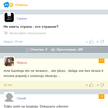
Ответы
Cautious
Не иметь страха - это страшно?
Философия, Непознанное
Закрыт 19 лет
1
0
Ответов: 9
Просмотров: 489
5
Maijuwa
mne kazetsja eto ne strawno....eto ploxo...delaja vse bes straxa ti
mozew popastj v uzasnuju situaciju....
19 лет
0
0
6
Cheetah
Toljko psihi ne bojatsja. Dokazano u4enimi