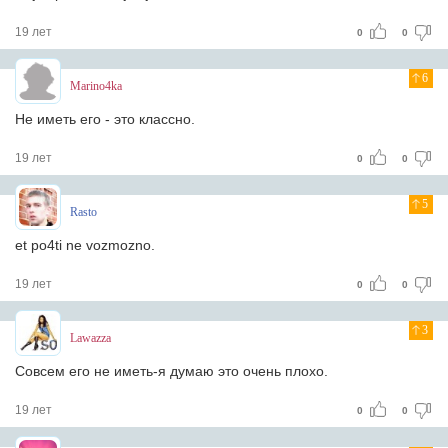
19 лет
0
0
6
Marino4ka
Не иметь его - это классно.
19 лет
0
0
5
Rasto
et po4ti ne vozmozno.
19 лет
0
0
3
Lawazza
Совсем его не иметь-я думаю это очень плохо.
19 лет
0
0