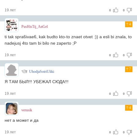
19 лет
0
0
4
PusHisTij_AnGel
ti tak spra6ivae6, kak budto kto-to znaet otvet :)) a esli bi znala, to
nadejusj 4to tam bi bilo ne zaperto ;P
19 лет
0
0
7
UhodjaSotriUliki
Я ТАМ БЫЛ!!! УБЕЖАЛ СЮДА!!!
19 лет
0
0
4
verusik
нет а может и да
19 лет
0
0