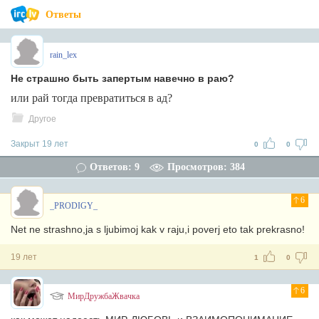
Ответы
rain_lex
Не страшно быть запертым навечно в раю?
или рай тогда превратиться в ад?
Другое
Закрыт 19 лет
0
0
Ответов: 9
Просмотров: 384
6
_PRODIGY_
Net ne strashno,ja s ljubimoj kak v raju,i poverj eto tak prekrasno!
19 лет
1
0
6
МирДружбаЖвачка