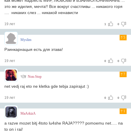
как может надоесть МИР, ЛЮБОВЬ и ВЗАИМОПОНИМАНИЕ ...
это же идилия, мечта!! Все вокруг счастливы ... никакого горя
.... никаких слез ... никакой ненависти
19 лет
1
0
5
Myslim
Рэинкарнацыя есть для этава!
19 лет
0
0
7
Non-Stop
net vedj raj eto ne kletka gde tebja zapirajut :)
19 лет
0
0
1
MaArkizA
a razve mozet bitj 4toto lu4she RAJA????? pomoemu net..... na
to on i raj!