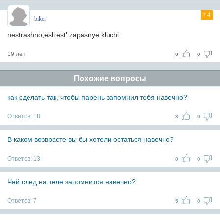
4
biker
nestrashno,esli est' zapasnye kluchi
19 лет
0
0
Похожие вопросы
как сделать так, чтобы парень запомнил тебя навечно?
Ответов:
18
3
0
В каком возврасте вы бы хотели остаться навечно?
Ответов:
13
0
0
Чей след на теле запомнится навечно?
Ответов:
7
5
0