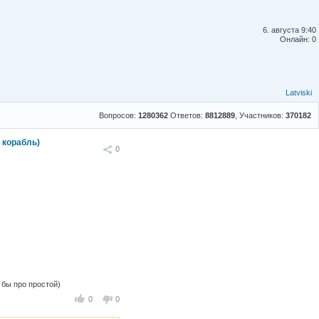
6. августа 9:40
Онлайн: 0
Latviski
Вопросов:
1280362
Ответов:
8812889
, Участников:
370182
 корабль)
Поделиться
0
е бы про простой)
0
0