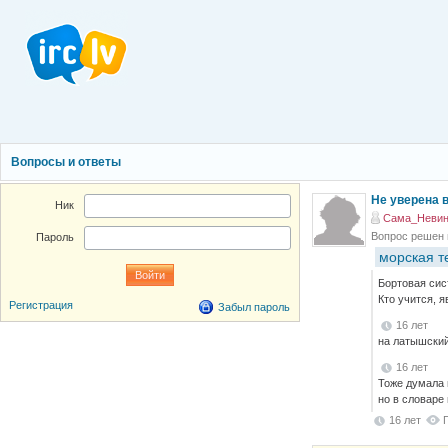
Вопросы и ответы
Не уверена в
Ник
Сама_Невинн
Вопрос решен
Пароль
морская т
Бортовая си
Кто учится, я
Регистрация
Забыл пароль
16 лет
на латышский
16 лет
Тоже думала 
но в словаре 
16 лет