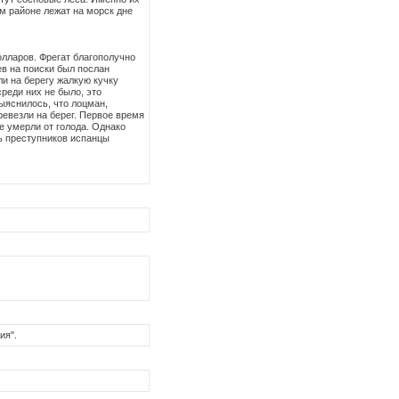
м районе лежат на морск дне
олларов. Фрегат благополучно
ев на поиски был послан
ли на берегу жалкую кучку
реди них не было, это
ыяснилось, что лоцман,
ревезли на берег. Первое время
е умерли от голода. Однако
ь преступников испанцы
ия".