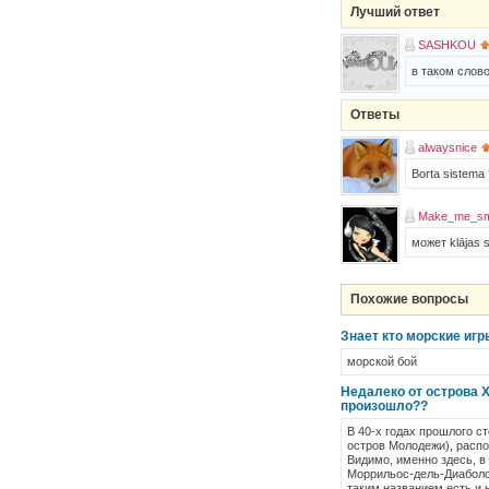
Лучший ответ
SASHKOU
в таком слово
Ответы
alwaysnice
Borta sistema 
Make_me_sm
может klājas 
Похожие вопросы
Знает кто морские игр
морской бой
Недалеко от острова 
произошло??
В 40-х годах прошлого с
остров Молодежи), распо
Видимо, именно здесь, в
Моррильос-дель-Диаболо,
таким названием есть и 