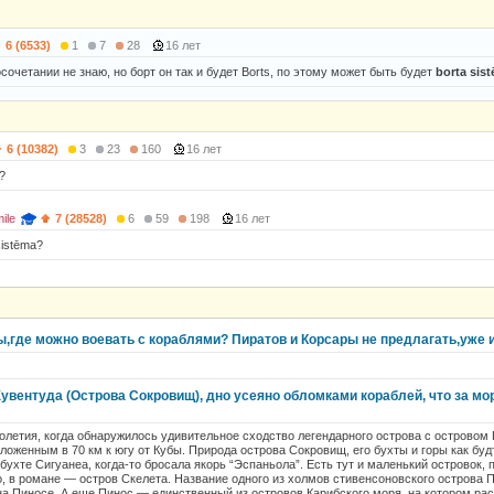
6 (6533)
1
7
28
16 лет
сочетании не знаю, но борт он так и будет Borts, по этому может быть будет
borta sis
6 (10382)
3
23
160
16 лет
?
ile
7 (28528)
6
59
198
16 лет
sistēma?
ы,где можно воевать с кораблями? Пиратов и Корсары не предлагать,уже и
Хувентуда (Острова Сокровищ), дно усеяно обломками кораблей, что за мо
толетия, когда обнаружилось удивительное сходство легендарного острова с островом
ложенным в 70 км к югу от Кубы. Природа острова Сокровищ, его бухты и горы как буд
 бухте Сигуанеа, когда-то бросала якорь “Эспаньола”. Есть тут и маленький островок,
 в романе — остров Скелета. Название одного из холмов стивенсоновского острова 
на Пиносе. А еще Пинос — единственный из островов Карибского моря, на котором ра