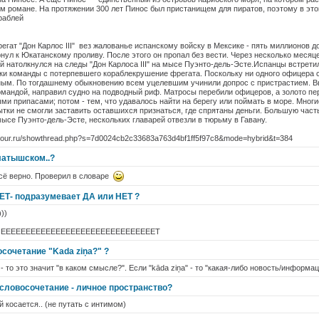
м романе. На протяжении 300 лет Пинос был пристанищем для пиратов, поэтому в это
раблей
регат "Дон Карлос III" вез жалованье испанскому войску в Мексике - пять миллионов д
рнул к Юкатанскому проливу. После этого он пропал без вести. Через несколько месяц
й натолкнулся на следы "Дон Карлоса III" на мысе Пуэнто-дель-Эсте.Испанцы встрети
тки команды с потерпевшего кораблекрушение фрегата. Поскольку ни одного офицера с
ным. По тогдашнему обыкновению всем уцелевшим учинили допрос с пристрастием. В
омандой, направил судно на подводный риф. Матросы перебили офицеров, а золото пе
ми припасами; потом - тем, что удавалось найти на берегу или поймать в море. Многи
тки не смогли заставить оставшихся признаться, где спрятаны деньги. Большую част
мысе Пуэнто-дель-Эсте, нескольких главарей отвезли в тюрьму в Гавану.
arbour.ru/showthread.php?s=7d0024cb2c33683a763d4bf1ff5f97c8&mode=hybrid&t=384
латышском..?
всё верно. Проверил в словаре
ЕТ- подразумевает ДА или НЕТ ?
))
 да НЕЕЕЕЕЕЕЕЕЕЕЕЕЕЕЕЕЕЕЕЕЕЕЕЕЕЕЕЕЕЕТ
сочетание "Kada ziņa?" ?
 - то это значит "в каком смысле?". Если "kāda ziņa" - то "какая-либо новость/информац
 словосочетание - личное пространство?
ей косается.. (не путать с интимом)