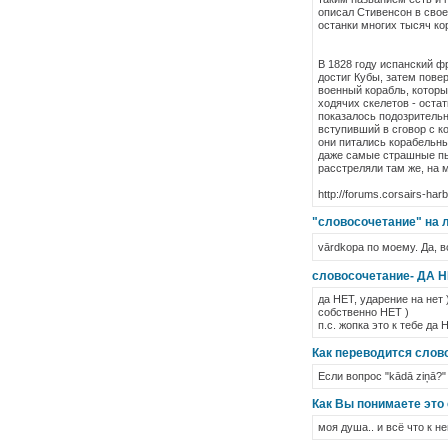
описал Стивенсон в свое
останки многих тысяч ко
В 1828 году испанский ф
достиг Кубы, затем пове
военный корабль, которы
ходячих скелетов - оста
показалось подозритель
вступивший в сговор с к
они питались корабельны
даже самые страшные пы
расстреляли там же, на 
http://forums.corsairs-h
"словосочетание" на 
vārdkopa по моему. Да, 
словосочетание- ДА Н
да НЕТ, ударение на нет )
собственно НЕТ )
п.с. жопка это к тебе
Как переводится слово
Если вопрос "kādā ziņā?"
Как Вы понимаете это
моя душа.. и всё что к н