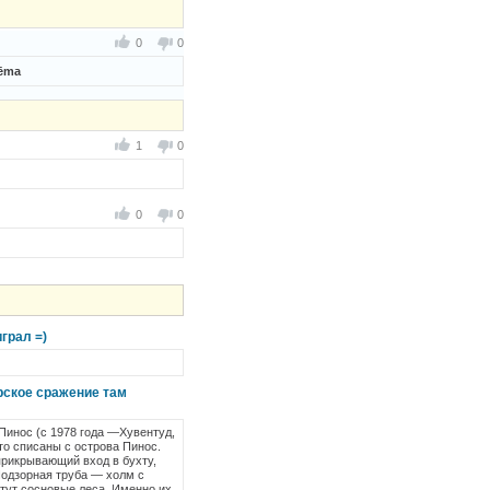
0
0
tēma
1
0
0
0
грал =)
рское сражение там
 Пинос (с 1978 года —Хувентуд,
то списаны с острова Пинос.
 прикрывающий вход в бухту,
Подзорная труба — холм с
стут сосновые леса. Именно их