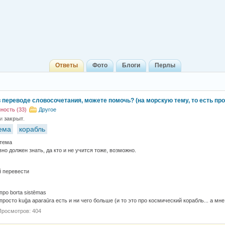
Ответы
Фото
Блоги
Перлы
 переводе словосочетания, можете помочь? (на морскую тему, то есть про
ость (33)
Другое
 и
закрыт
.
ема
корабль
стема
вно должен знать, да кто и не учится тоже, возможно.
 перевести
про borta sistēmas
просто kuģa aparaūra есть и ни чего больше (и то это про космический корабль... а мн
Просмотров: 404