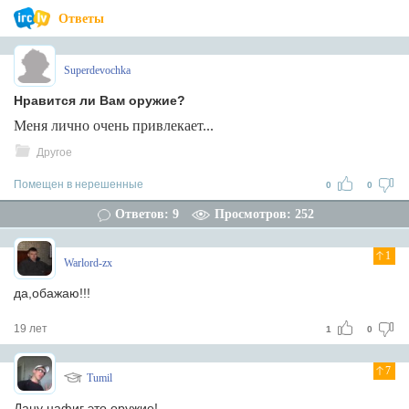
Ответы
Superdevochka
Нравится ли Вам оружие?
Меня лично очень привлекает...
Другое
Помещен в нерешенные
0
0
Ответов: 9
Просмотров: 252
1
Warlord-zx
да,обажаю!!!
19 лет
1
0
7
Tumil
Дану нафиг это оружие!