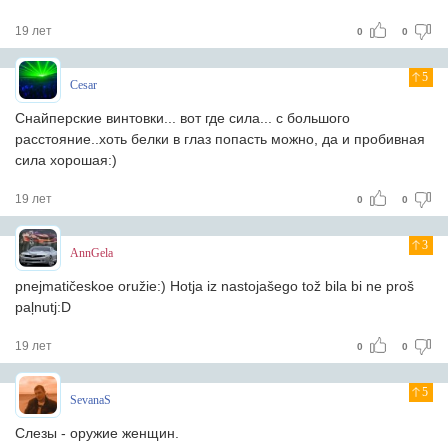
19 лет
0
0
5
Cesar
Снайперские винтовки... вот где сила... с большого
расстояние..хоть белки в глаз попасть можно, да и пробивная
сила хорошая:)
19 лет
0
0
3
AnnGela
pnejmatičeskoe oružie:) Hotja iz nastojašego tož bila bi ne proš
paļnutj:D
19 лет
0
0
5
SevanaS
Слезы - оружие женщин.