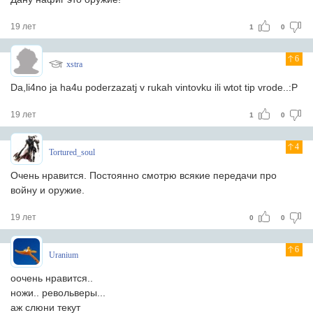
19 лет
1
0
6
xstra
Da,li4no ja ha4u poderzazatj v rukah vintovku ili wtot tip vrode..:P
19 лет
1
0
4
Tortured_soul
Очень нравится. Постоянно смотрю всякие передачи про
войну и оружие.
19 лет
0
0
6
Uranium
оочень нравится..
ножи.. револьверы...
аж слюни текут