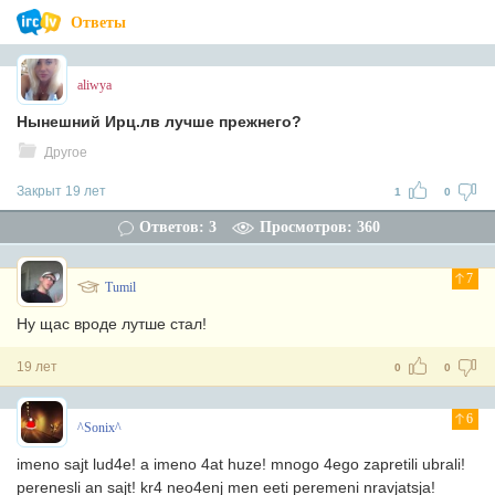
Ответы
aliwya
Нынешний Ирц.лв лучше прежнего?
Другое
Закрыт 19 лет
1
0
Ответов: 3
Просмотров: 360
7
Tumil
Ну щас вроде лутше стал!
19 лет
0
0
6
^Sonix^
imeno sajt lud4e! a imeno 4at huze! mnogo 4ego zapretili ubrali!
perenesli an sajt! kr4 neo4enj men eeti peremeni nravjatsja!