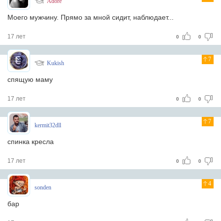
Adore
Моего мужчину. Прямо за мной сидит, наблюдает...
17 лет
0
0
7
Kukish
спящую маму
17 лет
0
0
7
kermit32dll
спинка кресла
17 лет
0
0
4
sonden
бар