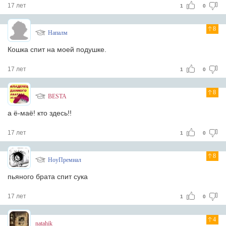
17 лет
1
0
8
Напалм
Кошка спит на моей подушке.
17 лет
1
0
8
BESTA
а ё-маё! кто здесь!!
17 лет
1
0
8
НоуПремиал
пьяного брата
спит сука
17 лет
1
0
4
natahik