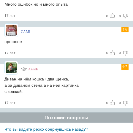
Много ошибок,но и много опыта
17 лет
0
0
6
CAMI
прошлое
17 лет
0
0
7
Aniteli
Диван,на нём кошка+ два щенка,
а за диваном стена.а на ней картинка
с кошкой.
17 лет
0
0
Похожие вопросы
Что вы видите резко обернувшись назад??