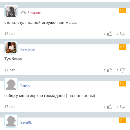
6
Бондиана
стена, стул, на ней игрушечная мышь
17 лет
0
0
5
Kateriwka
Тумбочку
17 лет
0
0
6
Baunty
себя) у меня зеркло громадное ) на пол стены)
17 лет
0
0
5
Saxar0k