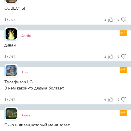
СОВЕСТЬ!
17 лет
1
0
7
Ronuin
диван
17 лет
1
0
6
Птиц
Телефизор LG.
В нём какой-то дядька болтает.
17 лет
0
0
6
Время
Окно и диван,который меня зовёт