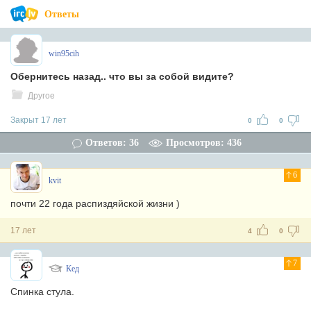
Ответы
win95cih
Обернитесь назад.. что вы за собой видите?
Другое
Закрыт 17 лет
0
0
Ответов: 36
Просмотров: 436
6
kvit
почти 22 года распиздяйской жизни )
17 лет
4
0
7
Кед
Спинка стула.