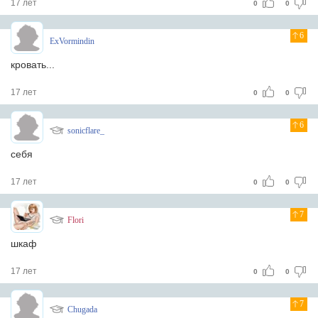
17 лет
0
0
6
ExVormindin
кровать...
17 лет
0
0
6
sonicflare_
себя
17 лет
0
0
7
Flori
шкаф
17 лет
0
0
7
Chugada