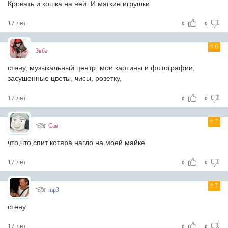
Кровать и кошка на ней..И мягкие игрушки
17 лет
0
0
6
Зяба
стену, музыкальный центр, мои картины и фотографии,
засушенные цветы, чисы, розетку,
17 лет
0
0
7
Сая
что,что,спит котяра нагло на моей майке
17 лет
0
0
7
mp3
стену
17 лет
0
0