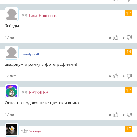
7
Сама_Невинность
Звёзды ...
17 лет
0
0
4
Korolju6e4ka
аквариум и рамку с фотографиями!
17 лет
0
0
7
KATEHbKA
Окно. на подоконнике цветок и книга.
17 лет
0
0
7
Vernaya