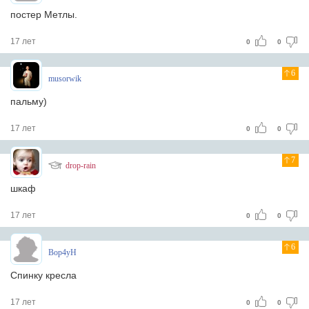
постер Метлы.
17 лет
0
0
6
musorwik
пальму)
17 лет
0
0
7
drop-rain
шкаф
17 лет
0
0
6
Bop4yH
Спинку кресла
17 лет
0
0