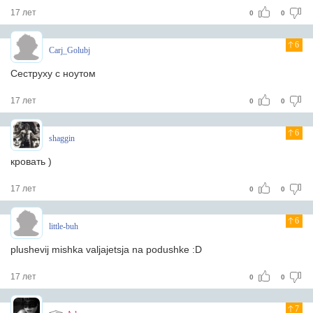
17 лет
0
0
6
Carj_Golubj
Сеструху с ноутом
17 лет
0
0
6
shaggin
кровать )
17 лет
0
0
6
little-buh
plushevij mishka valjajetsja na podushke :D
17 лет
0
0
7