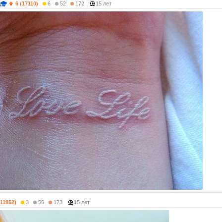
6 (17110)
6
52
172
15 лет
(11852)
3
56
173
15 лет