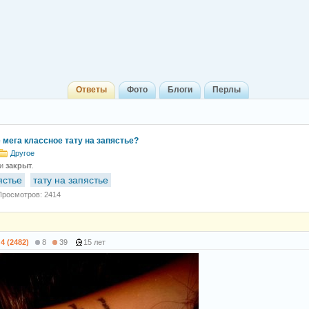
Ответы
Фото
Блоги
Перлы
 мега классное тату на запястье?
Другое
 и
закрыт
.
ястье
тату на запястье
Просмотров: 2414
4 (2482)
8
39
15 лет