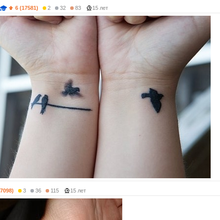
6 (17581)
2
32
83
15 лет
(7098)
3
36
115
15 лет