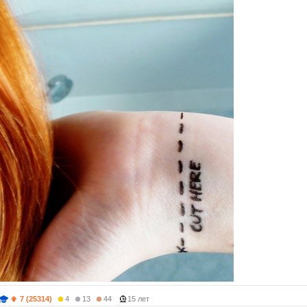
7 (25314)
4
13
44
15 лет