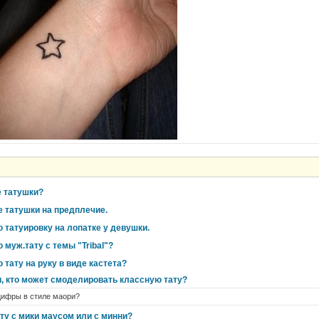
 татушки?
 татушки на предплечие.
 татуировку на лопатке у девушки.
муж.тату с темы "Tribal"?
тату на руку в виде кастета?
и, кто может смоделировать классную тату?
цифры в стиле маори?
ту с мики маусом или с минни?