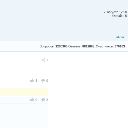
7. августа 12:50
Онлайн: 5
Latviski
Вопросов:
1280363
Ответов:
8812895
, Участников:
370183
Поделиться
1
3
0
0
2