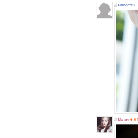
Боборотень
Мапыч
6 