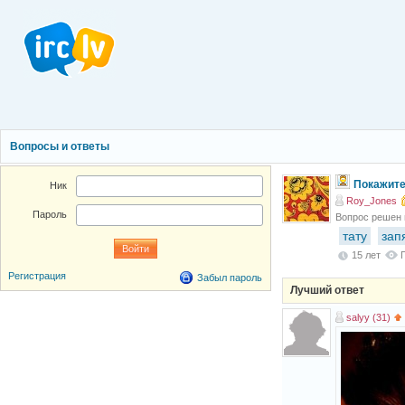
Вопросы и ответы
Покажите
Ник
Roy_Jones
Пароль
Вопрос решен
тату
зап
15 лет
Регистрация
Забыл пароль
Лучший ответ
salyy (31)