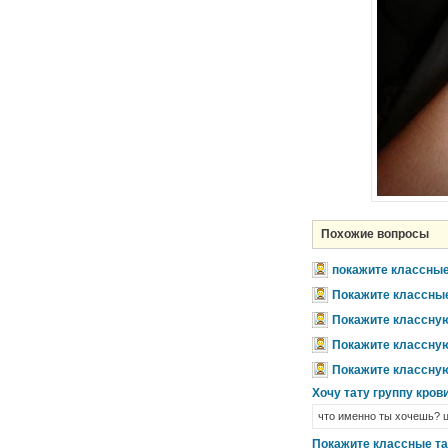
Похожие вопросы
покажите классные
Покажите классные
Покажите классную
Покажите классную 
Покажите классную 
Хочу тату группу кров
что именно ты хочешь? 
Покажите классные та