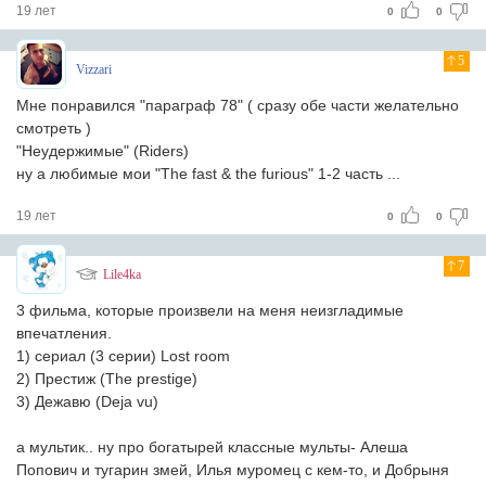
19 лет
0
0
5
Vizzari
Мне понравился "параграф 78" ( сразу обе части желательно
смотреть )
"Неудержимые" (Riders)
ну а любимые мои "The fast & the furious" 1-2 часть ...
19 лет
0
0
7
Lile4ka
3 фильма, которые произвели на меня неизгладимые
впечатления.
1) сериал (3 серии) Lost room
2) Престиж (The prestige)
3) Дежавю (Deja vu)
а мультик.. ну про богатырей классные мульты- Алеша
Попович и тугарин змей, Илья муромец с кем-то, и Добрыня