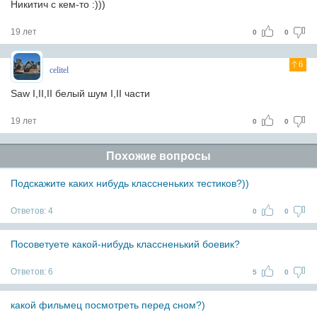
Никитич с кем-то :)))
19 лет
0
0
6
celitel
Saw I,II,II белый шум I,II части
19 лет
0
0
Похожие вопросы
Подскажите каких нибудь классненьких тестиков?))
Ответов:
4
0
0
Посоветуете какой-нибудь классненький боевик?
Ответов:
6
5
0
какой фильмец посмотреть перед сном?)