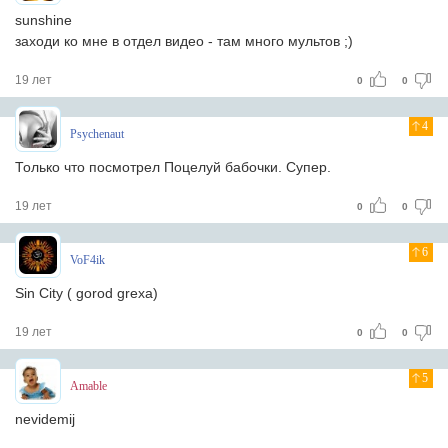
sunshine
заходи ко мне в отдел видео - там много мультов ;)
19 лет
0
0
4
Psychenaut
Только что посмотрел Поцелуй бабочки. Супер.
19 лет
0
0
6
VoF4ik
Sin City ( gorod grexa)
19 лет
0
0
5
Amable
nevidemij