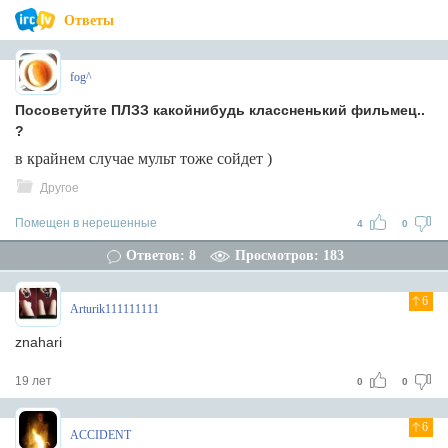
Ответы
fog^
Посоветуйте ПЛЗЗ какойнибудь классненький фильмец..
?
в крайнем случае мульт тоже сойдет )
Другое
Помещен в нерешенные
4
0
Ответов: 8
Просмотров: 183
6
Arturik111111111
znahari
19 лет
0
0
6
ACCIDENT