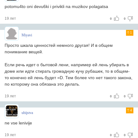
potomu4to oni devu6ki i privikli na muzikov polagatsa
19 лет
0
0
1
Miyavi
Просто шкала ценностей немного другая! И в общем
понимание вещей.
Если речь идет о бытовой лени, например ей лень убирать в
доме или идти стирать громадную кучу рубашек, то в общем-
то конечно ей лень будет =D. Тем более что нет такого закона,
по которому она обязана это делать.
19 лет
0
0
4
ubijstva
ne vse lenivije
19 лет
0
0