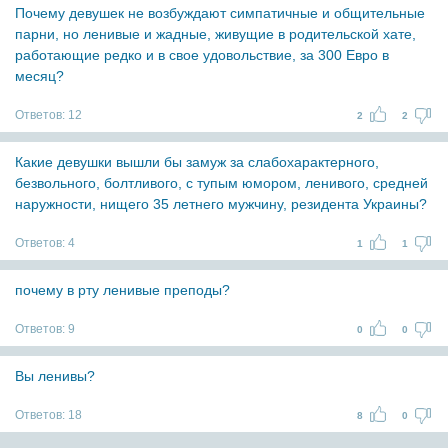
Почему девушек не возбуждают симпатичные и общительные
парни, но ленивые и жадные, живущие в родительской хате,
работающие редко и в свое удовольствие, за 300 Евро в
месяц?
Ответов:
12
2
2
Какие девушки вышли бы замуж за слабохарактерного,
безвольного, болтливого, с тупым юмором, ленивого, средней
наружности, нищего 35 летнего мужчину, резидента Украины?
Ответов:
4
1
1
почему в рту ленивые преподы?
Ответов:
9
0
0
Вы ленивы?
Ответов:
18
8
0