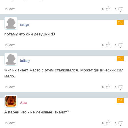
19 лет
0
0
6
trongo
потаму что они девушки :D
19 лет
0
0
6
Infinity
Фиг их знает. Часто с этим сталкивался. Может физических сил
мало.
19 лет
0
0
4
Alita
А парни что - не ленивые, значит?
19 лет
0
0