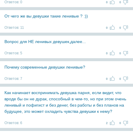
Ответов:
0
0
0
От чего же вы девушки такие ленивые ? :))
Ответов:
11
0
0
Вопрос для НЕ ленивых девушек,далее...
Ответов:
5
0
0
Почему современные девушки ленивые?
Ответов:
7
0
0
Как начинает воспринимать девушка парня, если видит, что
вроде бы он не дурак, способный в чем-то, но при этом очень
ленивый и пофигист и без денег, без работы и без планов на
будущее, это может охладить чувства девушки к нему?
Ответов:
6
2
0