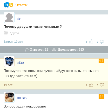
Ответы
vip
Почему девушки такие ленивые ?
Другое
Закрыт 19 лет
0
0
Ответов: 13
Просмотров: 635
5
mklnz
Потому что так есть: они лучше найдут кого нить, кто вместо
них зделает что-то =)
19 лет
0
0
3
HILDES
Вопрос задан некорректно