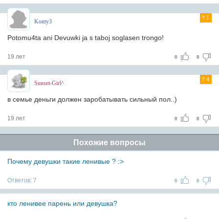
1
Konty3
Potomu4ta ani Devuwki ja s taboj soglasen trongo!
19 лет
0
0
4
Sunset-Girl^
в семье деньги должен заробатывать сильный пол..)
19 лет
0
0
Похожие вопросы
Почему девушки такие ленивые ? :>
Ответов:
7
0
0
кто ленивее парень или девушка?