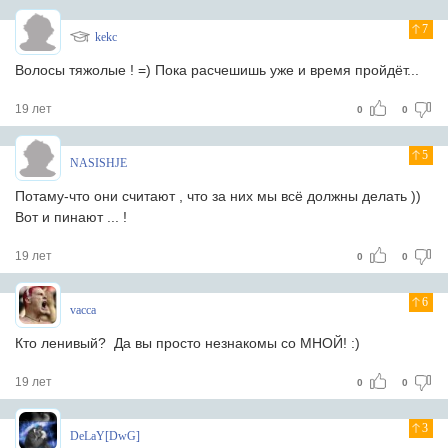
7
kekc
Волосы тяжолые ! =) Пока расчешишь уже и время пройдёт...
19 лет
0
0
5
NASISHJE
Потаму-что они считают , что за них мы всё должны делать ))
Вот и пинают ... !
19 лет
0
0
6
vacca
Кто ленивый? Да вы просто незнакомы со МНОЙ! :)
19 лет
0
0
3
DeLaY[DwG]