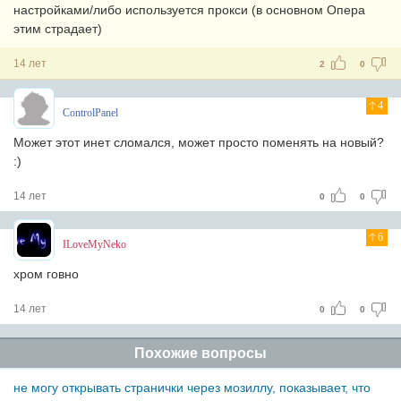
настройками/либо используется прокси (в основном Опера
этим страдает)
14 лет
2
0
4
ControlPanel
Может этот инет сломался, может просто поменять на новый?
:)
14 лет
0
0
6
ILoveMyNeko
хром говно
14 лет
0
0
Похожие вопросы
не могу открывать странички через мозиллу, показывает, что