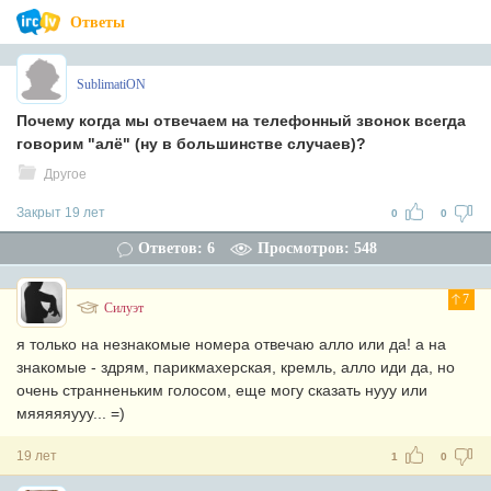
Ответы
SublimatiON
Почему когда мы отвечаем на телефонный звонок всегда
говорим "алё" (ну в большинстве случаев)?
Другое
Закрыт 19 лет
0
0
Ответов: 6
Просмотров: 548
7
Силуэт
я только на незнакомые номера отвечаю алло или да! а на
знакомые - здрям, парикмахерская, кремль, алло иди да, но
очень странненьким голосом, еще могу сказать нууу или
мяяяяяууу... =)
19 лет
1
0