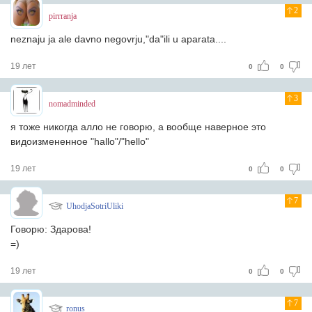
2
pirrranja
neznaju ja ale davno negovrju,"da"ili u aparata....
19 лет
0
0
3
nomadminded
я тоже никогда алло не говорю, а вообще наверное это
видоизмененное "hallo"/"hello"
19 лет
0
0
7
UhodjaSotriUliki
Говорю: Здарова!
=)
19 лет
0
0
7
ronus