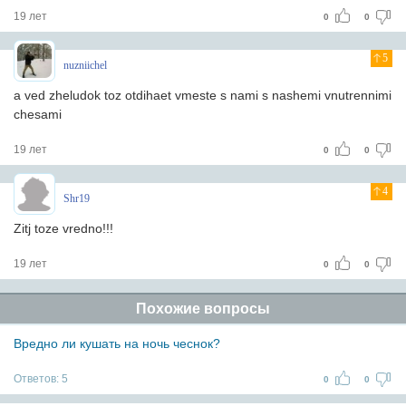
19 лет
0
0
5
nuzniichel
a ved zheludok toz otdihaet vmeste s nami s nashemi vnutrennimi
chesami
19 лет
0
0
4
Shr19
Zitj toze vredno!!!
19 лет
0
0
Похожие вопросы
Вредно ли кушать на ночь чеснок?
Ответов:
5
0
0