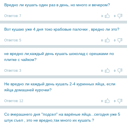
Вредно ли кушать один раз в день, но много и вечером?
Ответов:
7
3
0
Вот кушаю уже 4 дня токо крабовые палочки , вредно ли это?
Ответов:
5
0
0
не вредно ли,каждый день кушать шоколад с орешками по
плитке с чайком?
Ответов:
3
0
0
Не вредно ли каждый день кушать 2-4 куринных яйца, если
яйца домашней курочки?
Ответов:
12
0
0
Со вчерашнего дня "подсел" на варёные яйца...сегодня уже 5
штук съел , это не вредно,так много их кушать ?