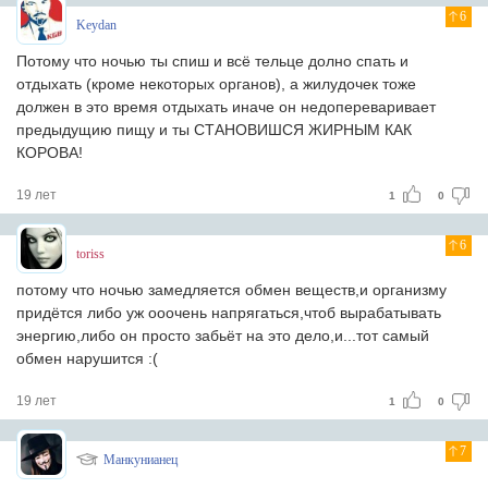
6
Keydan
Потому что ночью ты спиш и всё тельце долно спать и
отдыхать (кроме некоторых органов), а жилудочек тоже
должен в это время отдыхать иначе он недопереваривает
предыдущию пищу и ты СТАНОВИШСЯ ЖИРНЫМ КАК
КОРОВА!
19 лет
1
0
6
toriss
потому что ночью замедляется обмен веществ,и организму
придётся либо уж ооочень напрягаться,чтоб вырабатывать
энергию,либо он просто забьёт на это дело,и...тот самый
обмен нарушится :(
19 лет
1
0
7
Манкунианец