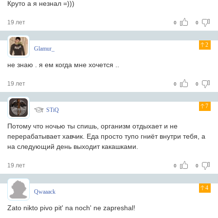
Круто а я незнал =)))
19 лет
0
0
2
Glamur_
не знаю . я ем когда мне хочется ..
19 лет
0
0
7
STiQ
Потому что ночью ты спишь, организм отдыхает и не
перерабатывает хавчик. Еда просто тупо гниёт внутри тебя, а
на следующий день выходит какашками.
19 лет
0
0
4
Qwaaack
Zato nikto pivo pit' na noch' ne zapreshal!