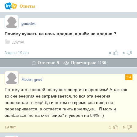
Ответы
gomosiek
Почему кушать на ночь вредно, а днём не вредно ?
Другое
Закрыт 19 лет
0
0
Ответов: 9
Просмотров: 1136
4
Modest_greed
Потому что с пищей поступает энергия в организм! А так как
во сне энергия не затрачивается, то вся эта энергия
перерастает в жир! Да и потом во время сна пища не
переваривается, а остаётся гнить в желудке... Я могу и
ошибаться, но на счёт "жира" я уверен на 84% =)
19 лет
1
0