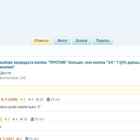
Ответы
Фото
Блоги
Перлы
выборе кандидата кнопка "ПРОТИВ" больше, чем кнопка "ЗА" ? (((% даёшь
кнопки?
Другое
Просмотров: 135
5 (2880)
1
4
18
19 лет
love protiv bolshe bukv :P
7)
2
4
16
19 лет
a
1 (197)
2
19 лет