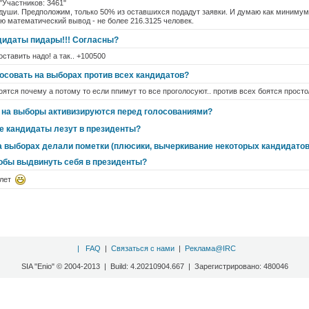
"Участников: 3461"
 души. Предположим, только 50% из оставшихся подадут заявки. И думаю как минимум
аю математический вывод - не более 216.3125 человек.
дидаты пидары!!! Согласны?
ставить надо! а так.. +100500
осовать на выборах против всех кандидатов?
боятся почему а потому то если ппимут то все проголосуют.. против всех боятся просто//
 на выборы активизируются перед голосованиями?
 кандидаты лезут в президенты?
а выборах делали пометки (плюсики, вычеркивание некоторых кандидатов
тобы выдвинуть себя в президенты?
 лет
|
FAQ
|
Связаться с нами
|
Реклама@IRC
SIA "Enio" © 2004-2013 | Build: 4.20210904.667 | Зарегистрировано: 480046