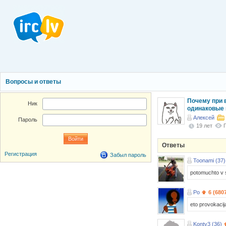
Вопросы и ответы
Почему при 
Ник
одинаковые 
Алексей
Пароль
19 лет
Ответы
Регистрация
Забыл пароль
Toonami (37)
potomuchto v s
Po
6 (680
eto provokacij
Konty3 (36)