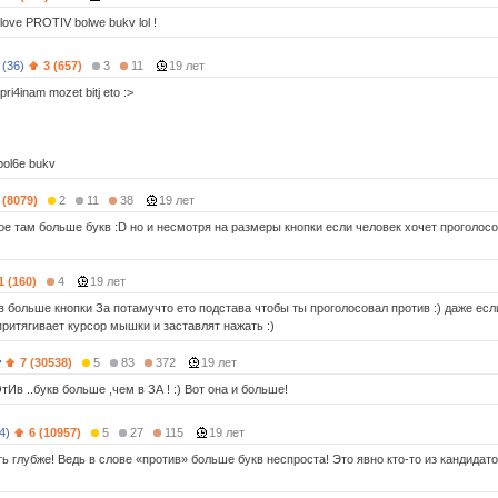
love PROTIV bolwe bukv lol !
(36)
3 (657)
3
11
19 лет
ri4inam mozet bitj eto :>
bol6e bukv
 (8079)
2
11
38
19 лет
ое там больше букв :D но и несмотря на размеры кнопки если человек хочет проголос
1 (160)
4
19 лет
в больше кнопки За потамучто ето подстава чтобы ты проголосовал против :) даже есл
притягивает курсор мышки и заставлят нажать :)
7 (30538)
5
83
372
19 лет
тИв ..букв больше ,чем в ЗА ! :) Вот она и больше!
4)
6 (10957)
5
27
115
19 лет
ь глубже! Ведь в слове «против» больше букв неспроста! Это явно кто-то из кандидат