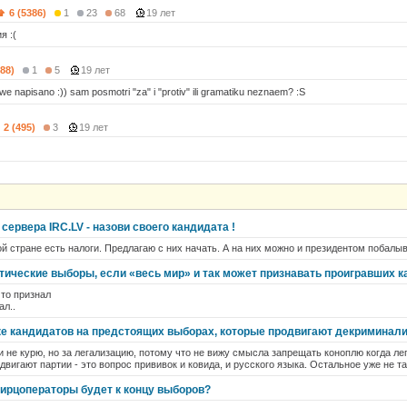
6 (5386)
1
23
68
19 лет
я :(
388)
1
5
19 лет
jwe napisano :)) sam posmotri "za" i "protiv" ili gramatiku neznaem? :S
2 (495)
3
19 лет
ервера IRC.LV - назови своего кандидата !
й стране есть налоги. Предлагаю с них начать. А на них можно и президентом побалы
ические выборы, если «весь мир» и так может признавать проигравших 
 то признал
ал..
ске кандидатов на предстоящих выборах, которые продвигают декриминал
 и не курю, но за легализацию, потому что не вижу смысла запрещать коноплю когда ле
вигают партии - это вопрос прививок и ковида, и русского языка. Остальное уже не та
 ирцоператоры будет к концу выборов?