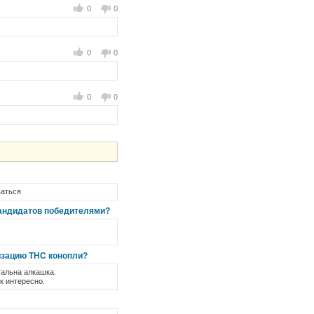
0
0
0
0
0
0
ваться
кандидатов победителями?
изацию THC конопли?
гальна алкашка.
к интересно.