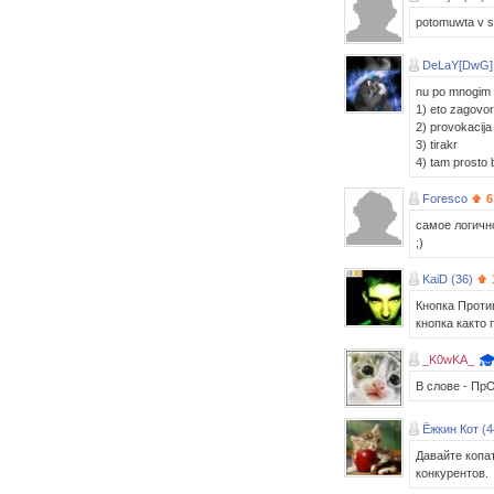
potomuwta v s
DeLaY[DwG] 
nu po mnogim p
1) eto zagovor
2) provokacija
3) tirakr
4) tam prosto 
Foresco
6
самое логичн
;)
KaiD (36)
Кнопка Проти
кнопка както 
_K0wKA_
В слове - ПрО
Ёжкин Кот (4
Давайте копат
конкурентов.