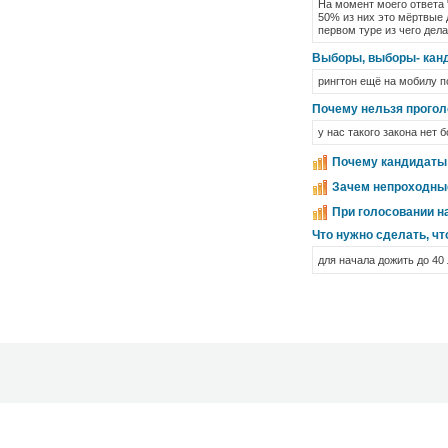
На момент моего ответа 
50% из них это мёртвые
первом туре из чего дел
Выборы, выборы- кан
рингтон ещё на мобилу по
Почему нельзя прогол
у нас такого закона нет 
Почему кандидаты
Зачем непроходные
При голосовании н
Что нужно сделать, ч
для начала дожить до 40