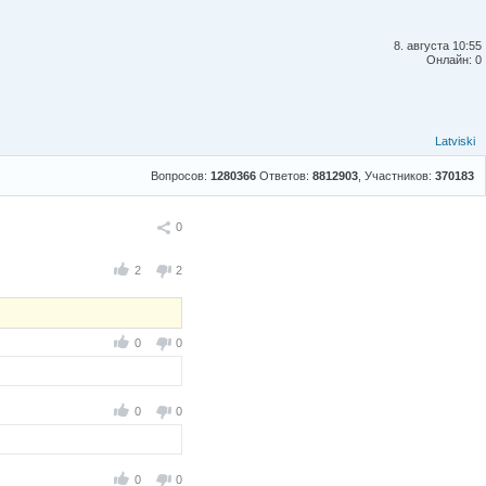
8. августа 10:55
Онлайн: 0
Latviski
Вопросов:
1280366
Ответов:
8812903
, Участников:
370183
Поделиться
0
2
2
0
0
0
0
0
0