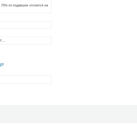
 75% из подавших отсеится на
....
)?