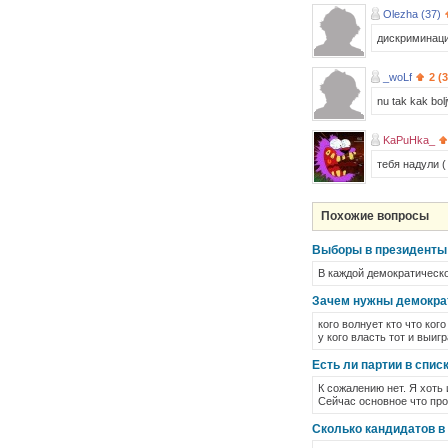
Olezha (37)
дискриминаци
_woLf
2 (
nu tak kak bol
KaPuHka_
тебя надули (
Похожие вопросы
Выборы в президенты с
В каждой демократическо
Зачем нужны демократ
кого волнует кто что кого
у кого власть тот и выигр
Есть ли партии в спи
К сожалению нет. Я хоть
Сейчас основное что прод
Сколько кандидатов в