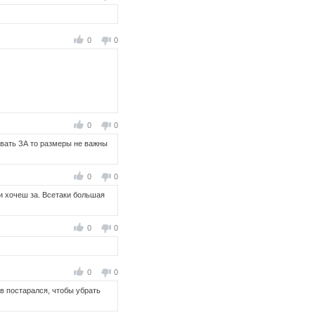
0
0
0
0
овать ЗА то размеры не важны
0
0
и хочеш за. Всетаки большая
0
0
0
0
ов постарался, чтобы убрать