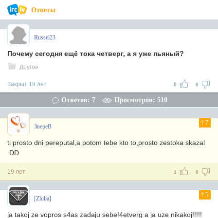
Ответы
Russel23
Почему сегодня ещё тока четверг, а я уже пьяный?
Другое
Закрыт 19 лет
0
0
Ответов: 7
Просмотров: 510
7
ЗвереВ
ti prosto dni pereputal,a potom tebe kto to,prosto zestoka skazal
:DD
19 лет
1
0
5
[Zloba]
ja takoj ze vopros s4as zadaju sebe!4etverg a ja uze nikakoj!!!!!