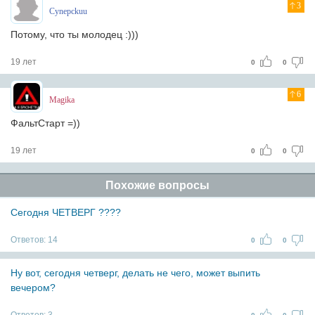
3
Cynepckuu
Потому, что ты молодец :)))
19 лет
0
0
6
Magika
ФальтСтарт =))
19 лет
0
0
Похожие вопросы
Сегодня ЧЕТВЕРГ ????
Ответов:
14
0
0
Ну вот, сегодня четверг, делать не чего, может выпить
вечером?