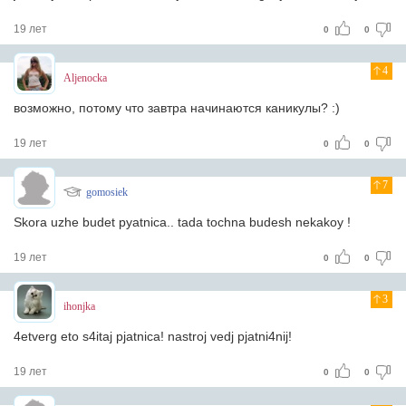
19 лет
0
0
4
Aljenocka
возможно, потому что завтра начинаются каникулы? :)
19 лет
0
0
7
gomosiek
Skora uzhe budet pyatnica.. tada tochna budesh nekakoy !
19 лет
0
0
3
ihonjka
4etverg eto s4itaj pjatnica! nastroj vedj pjatni4nij!
19 лет
0
0