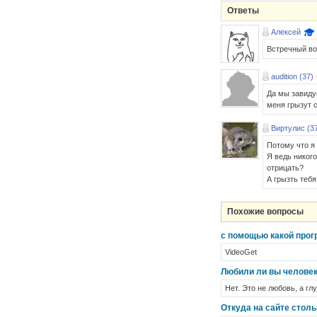
Ответы
Алексей
Встречный во
audition (37)
Да мы завиду
меня грызут с
Виртулис (3
Потому что я 
Я ведь никог
отрицать?
А грызть тебя
Похожие вопросы
с помощью какой прог
VideoGet
Любили ли вы человека
Нет. Это не любовь, а гл
Откуда на сайте стол