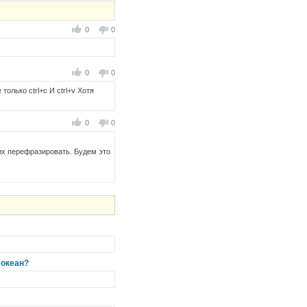
0
0
0
0
олько ctrl+c И ctrl+v Хотя
0
0
 их перефразировать. Будем это
 океан?