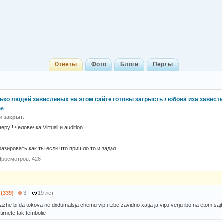
Ответы
Фото
Блоги
Перлы
ько людей зависливых на этом сайте готовы загрысть любова иза завести
ое
 и
закрыт
.
ру ! человечка Virtuall и audition
азировать как ты если что пришло то и задал
Просмотров: 426
 (339)
3
19 лет
n dazhe bi da tokova ne dodumalsja chemu vip i tebe zavidno xatja ja vipu verju ibo na etom saj
tirnete tak tembolie