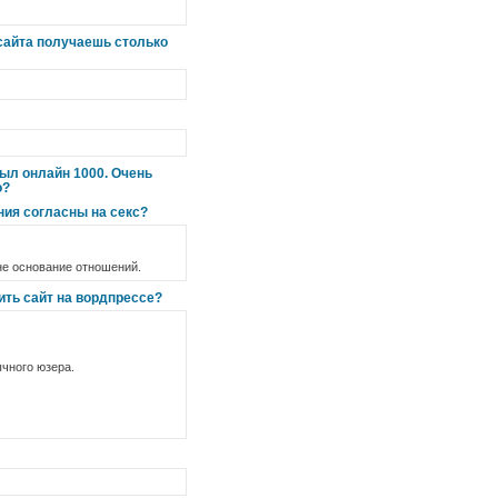
а сайта получаешь столько
был онлайн 1000. Очень
о?
ния согласны на секс?
не основание отношений.
ить сайт на вордпрессе?
ычного юзера.