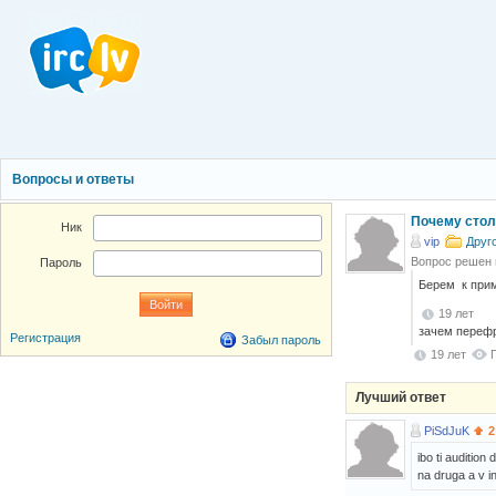
Вопросы и ответы
Почему стол
Ник
vip
Друг
Вопрос решен
Пароль
Берем к приме
19 лет
зачем перефр
Регистрация
Забыл пароль
19 лет
Лучший ответ
PiSdJuK
2
ibo ti auditio
na druga a v in