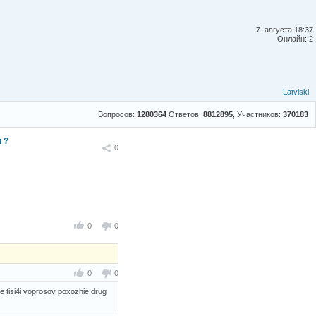
7. августа 18:37
Онлайн: 2
Latviski
Вопросов:
1280364
Ответов:
8812895
, Участников:
370183
 ?
Поделиться
0
0
0
0
0
te tisi4i voprosov poxozhie drug