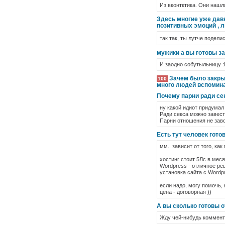
Из вконтктика. Они нашли
Здесь многие уже давно
позитивных эмоций , л
так так, ты лутче подели
мужики а вы готовы з
И заодно собутыльницу 
Зачем было закрыв
100
много людей вспомина
Почему парни ради сек
ну какой идиот придумал
Ради секса можно завест
Парни отношения не заво
Есть тут человек гото
мм.. зависит от того, ка
хостинг стоит 5Лс в мес
Wordpress - отличное ре
установка сайта с Wordpr
если надо, могу помочь,
цена - договорная ))
А вы сколько готовы о
Жду чей-нибудь коммент 