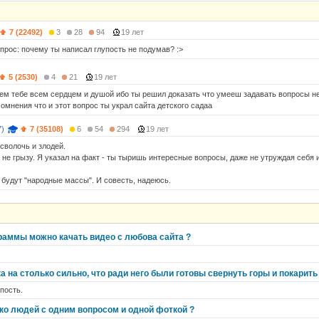
7 (22492)
3
28
94
19 лет
прос: почему ты написал глупость не подумав? :>
5 (2530)
4
21
19 лет
ем тебе всем сердцем и душой ибо ты решил доказать что умееш задавать вопросы не т
омнения что и этот вопрос ты украл сайта детского садаа
7)
7 (35108)
6
54
294
19 лет
сволочь и злодей.
о не грызу. Я указал на факт - ты тыришь интересные вопросы, даже не утруждая себя
 будут "народные массы". И совесть, надеюсь.
раммы можно качать видео с любова сайта ?
 на столько сильно, что ради него были готовы свернуть горы и покарить
упость.
ько людей с одним вопросом и одной фоткой ?