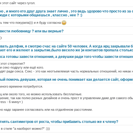
 этот сайт через гугол.
 , и много кто друг друга знает лично , это ведь здорово что просто из з
юди с которыми общаешься , классно , нее ? :)
сь тем что покурила))) и я буду согласна
авести любовницу ? или вы верные?
:D
ать делфик, я смотрю счас на сайте 50 человек. А когда ирц закрывали 
ют его и желеют а закрытие,было весело же )и контактов пропала стольк
са готовы завести отношения, а девушки ради того чтобы завести отноше
 этот стереотип?
и секс-подругу или ещё кого.
дят ради секса. Секс - это как неотъемлемая часть нормальных отношений, но никак 
вый помочь девушке, которая не очень понимает как делается сайт, оформ
к много времени потребуется.
яц или около того, но можно использовать бесплатные.
шение, так как полно разных дизайнов и очень прост в управлении даже для самого об
ess - 6 минут )
 но надо заранее согласовать или на отдалённом расстоянии.
тнять сантиметров от роста, чтобы прибавить столько же к члену?
в стиле "а наоборот можно?" :)))