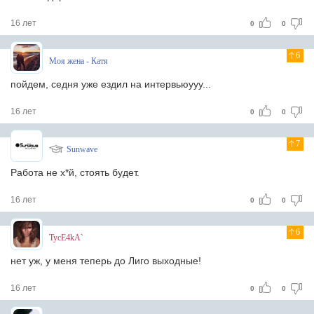
16 лет
0
0
6
Моя жена - Катя
пойдем, седня уже ездил на интервьюууу...
16 лет
0
0
7
Sunwave
Работа не х*й, стоять будет.
16 лет
0
0
6
TycE4kA`
нет уж, у меня теперь до Лиго выходные!
16 лет
0
0