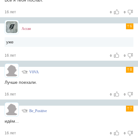
Всё я тебя послал.
16 лет
0
0
6
Ассаи
уже
16 лет
0
0
8
V0VA
Лучше поехали.
16 лет
0
0
7
Be_Positive
идём...
16 лет
0
0