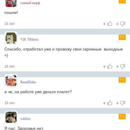
5
сонный шарф
пошли!
16 лет
0
0
8
Nbitoru
Cпасибо, отработал уже и провожу свои скромные выходные
=)
16 лет
0
0
5
RaoulDuke
а че, на работе уже деньги платят?
16 лет
0
0
5
valdoss
Я пас. Здоровья нет.