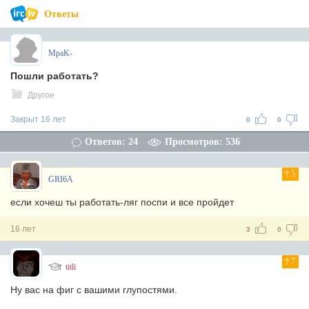
Ответы
MpaK-
Пошли работать?
Другое
Закрыт 16 лет
0
0
Ответов: 24
Просмотров: 536
5
GRI6A
если хочеш ты работать-ляг поспи и все пройдет
16 лет
3
0
7
titli
Ну вас на фиг с вашими глупостями.