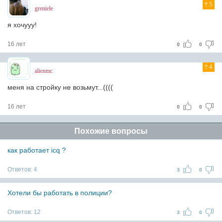
5
greniele
я хочууу!
16 лет
0
0
4
alienmc
меня на стройку не возьмут...((((
16 лет
0
0
Похожие вопросы
как работает icq ?
Ответов:
4
3
0
Хотели бы работать в полиции?
Ответов:
12
3
0