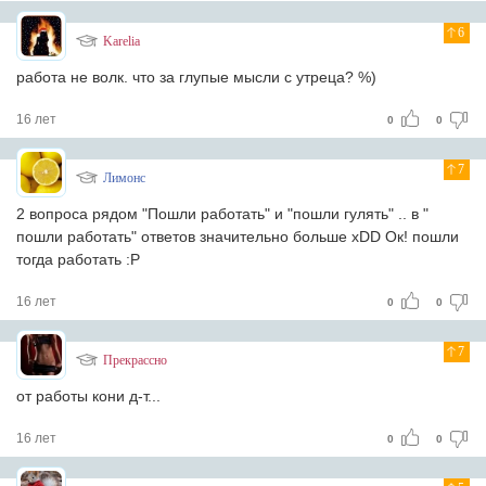
6
Karelia
работа не волк. что за глупые мысли с утреца? %)
16 лет
0
0
7
Лимонс
2 вопроса рядом "Пошли работать" и "пошли гулять" .. в "
пошли работать" ответов значительно больше xDD Ок! пошли
тогда работать :Р
16 лет
0
0
7
Прекрассно
от работы кони д-т...
16 лет
0
0