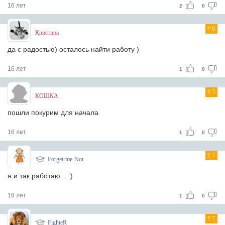
16 лет
2
0
6
Кристина
да с радостью) осталось найти работу )
16 лет
1
0
5
КОШКА
пошли покурим для начала
16 лет
1
0
7
Forget-me-Not
я и так работаю... :)
16 лет
1
0
7
FighteR