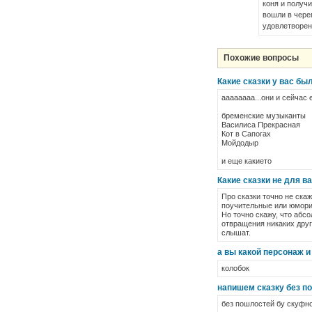
коня и получ
вошли в чере
удовлетворени
Похожие вопросы
Какие сказки у вас бы
aaaaaaaa...они и сейчас ес
бременские музыканты
Василиса Прекрасная
Кот в Сапогах
Мойдодыр
и еще какието
Какие сказки не для в
Про сказки точно не ска
поучительные или юмори
Но точно скажу, что абсо
отвращения никаких друг
слышат.
а вы какой персонаж и
колобок
напишем сказку без п
без пошлостей бу скуфно.