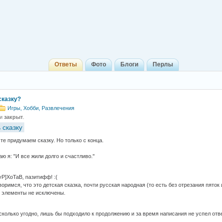
Ответы
Фото
Блоги
Перлы
казку?
Игры, Хобби, Развлечения
 и
закрыт
.
 сказку
те придумаем сказку. Но только с конца.
ю я: "И все жили долго и счастливо."
yP]XoTaB, пазитифф! :(
оримся, что это детская сказка, почти русская народная (то есть без отрезания пяток
 элементы не исключены.
 сколько угодно, лишь бы подходило к продолжению и за время написания не успел отве