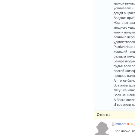
кроной веково
усиливалось..
дождя он рас
Всадник приб
Ждать оставал
мощного удара
коня и получ
вошли в чере
удовлетворени
Разбил Иван-
хороший танцо
раздела имущ
Бакоразводны
судья-волк се
белкой-шизоф
процесс након
А что же был
Все жили долг
Лягушка-квак
Волк женился
А белка посл
И все жили до
Ответы
mocart
6 
Шол чабис по 