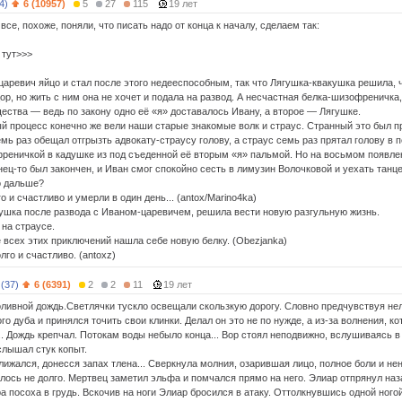
4)
6 (10957)
5
27
115
19 лет
все, похоже, поняли, что писать надо от конца к началу, сделаем так:
 тут>>>
царевич яйцо и стал после этого недееспособным, так что Лягушка-квакушка решила, ч
р, но жить с ним она не хочет и подала на развод. А несчастная белка-шизофреничка,
ества — ведь по закону одно её «я» доставалось Ивану, а второе — Лягушке.
й процесс конечно же вели наши старые знакомые волк и страус. Странный это был пр
мь раз обещал отгрызть адвокату-страусу голову, а страус семь раз прятал голову в 
реничкой в кадушке из под съеденной её вторым «я» пальмой. Но на восьмом появлен
ец-то был закончен, и Иван смог спокойно сесть в лимузин Волочковой и уехать танцев
о дальше?
о и счастливо и умерли в один день... (antox/Marino4ka)
ушка после развода с Иваном-царевичем, решила вести новую разгульную жизнь.
 на страусе.
е всех этих приключений нашла себе новую белку. (Obezjanka)
лго и счастливо. (antoxz)
 (37)
6 (6391)
2
2
11
19 лет
оливной дождь.Светлячки тускло освещали скользкую дорогу. Словно предчувствуя не
го дуба и принялся точить свои клинки. Делал он это не по нужде, а из-за волнения, к
. Дождь крепчал. Потокам воды небыло конца... Вор стоял неподвижно, вслушиваясь в н
слышал стук копыт.
лижался, донесся запах тлена... Сверкнула молния, озарившая лицо, полное боли и не
ось не долго. Мертвец заметил эльфа и помчался прямо на него. Элиар отпрянул назад
 посоха в грудь. Вскочив на ноги Элиар бросился в атаку. Оттолкнувшись одной ногой