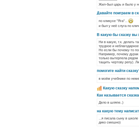
---------------
Жил-был царь и было у н
Давайте поиграем в ск
по кликухе "Яга"...
и был у неё слуга по кл
В какую бы сказку вы х
Ни в какую, т.к. делать 
трудное и неблагодарное
Но если бы почему-то по
Например, почему дурак 
только вытерпела рядом 
тащить чертову репу). Л
помогите найти сказку
в моём учебнике по нем
Какую сказку напо
Как называется сказк
Дело в шляпе..)
на какую тему написат
...я писала сыну в школ
дико смешно)