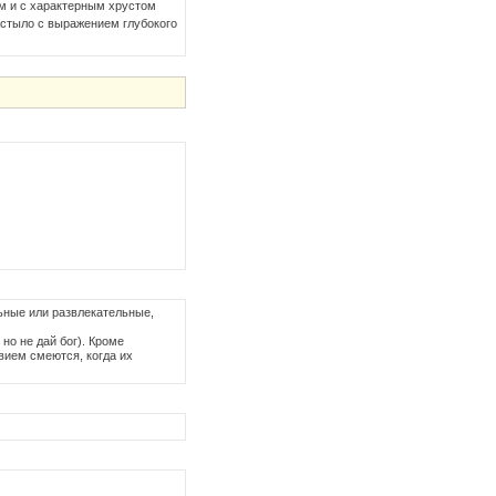
ем и с характерным хрустом
астыло с выражением глубокого
ьные или развлекательные,
но не дай бог). Кроме
вием смеются, когда их