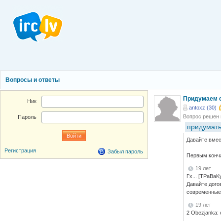
Вопросы и ответы
Придумаем с
Ник
antoxz (30)
Вопрос решен
Пароль
придумать
Давайте вмес
Регистрация
Забыл пароль
Первым конча
19 лет
Гх... [TPaBaK
Давайте догов
современные
19 лет
2 Obezjanka: