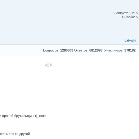
6. августа 21:15
Онлайн: 5
Latviski
Вопросов:
1280363
Ответов:
8812893
, Участников:
370182
Поделиться
0
 и прочей брутальщины), хотя
тить кто-то другой.