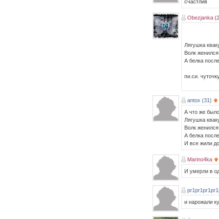
счастлив
Obezjanka (
Лягушка квак
Волк женился
А белка посл
пи.си. чуточк
antox (31)
А что же был
Лягушка квак
Волк женился
А белка посл
И все жили до
Marino4ka
И умерли в о
pr1pr1pr1pr1
и нарожали ку