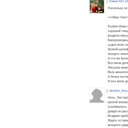
Ёжкин Кот (4
Поскольку не 
<<<Ваш текст
Разбил Иван-
хороший танцо
раздела имущ
Бакоразводны
судья-волк се
белкой-шизоф
процесс након
А что же был
Все жили долг
Лягушка-квак
Волк женился
А белка посл
И все жили до
direktor_lesa
Ночь. Лил пр
кроной веково
усиливалось..
дождя он рас
Всадник приб
Ждать оставал
мощного удара