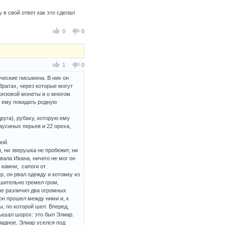
в свой ответ как это сделал
0
0
1
0
ические письмена. В них он
Вратах, через которые могут
онзовой монеты и о многом
ь ему покидать родную
руга), рубаху, которую ему
аусиных перьев и 22 ореха,
ной.
, ни зверушка не пробежит, ни
вала Ивана, ничего не мог он
 камни, сапоги от
, он рвал одежду и котомку из
ушительно гремел гром,
не различил два огромных
он прошел между ними и, к
, по которой шел. Вперед,
лышал шорох: это был Элиар.
ладное, Элиар уселся под