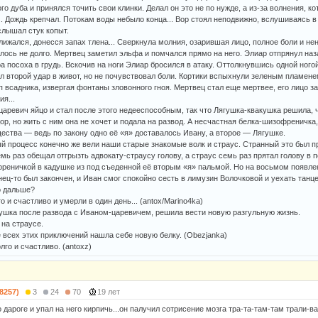
го дуба и принялся точить свои клинки. Делал он это не по нужде, а из-за волнения, к
. Дождь крепчал. Потокам воды небыло конца... Вор стоял неподвижно, вслушиваясь в н
слышал стук копыт.
лижался, донесся запах тлена... Сверкнула молния, озарившая лицо, полное боли и не
ось не долго. Мертвец заметил эльфа и помчался прямо на него. Элиар отпрянул назад
 посоха в грудь. Вскочив на ноги Элиар бросился в атаку. Оттолкнувшись одной ногой
ил второй удар в живот, но не почувствовал боли. Кортики вспыхнули зеленым пламен
п всадника, извергая фонтаны зловонного гноя. Мертвец стал еще мертвее, его лицо з
я...
царевич яйцо и стал после этого недееспособным, так что Лягушка-квакушка решила, ч
р, но жить с ним она не хочет и подала на развод. А несчастная белка-шизофреничка,
ества — ведь по закону одно её «я» доставалось Ивану, а второе — Лягушке.
й процесс конечно же вели наши старые знакомые волк и страус. Странный это был пр
мь раз обещал отгрызть адвокату-страусу голову, а страус семь раз прятал голову в 
реничкой в кадушке из под съеденной её вторым «я» пальмой. Но на восьмом появлен
ец-то был закончен, и Иван смог спокойно сесть в лимузин Волочковой и уехать танцев
о дальше?
о и счастливо и умерли в один день... (antox/Marino4ka)
ушка после развода с Иваном-царевичем, решила вести новую разгульную жизнь.
 на страусе.
е всех этих приключений нашла себе новую белку. (Obezjanka)
лго и счастливо. (antoxz)
(8257)
3
24
70
19 лет
дароге и упал на него кирпичь...он палучил сотрисение мозга тра-та-там-там трали-ва