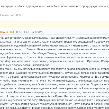
омендация: чтобы следующим участникам было легче, включите предыдущую концовку 
Просмотров: 1277
 (9571)
3
22
61
19 лет
ез три дня и три ночи, как и было велено, Иван-Царевич вынул из ларца и развернул маг
е, которая начиналась от старого камня с глубокой трещиной, обращенной к Северу, о 
избранные, о древней священной войне между эльфами и мертвецами, о проклятии Бр
он еще не слышал от Элиара. Иван вздохнул: путь не короткий и не легкий, не хотелос
но дружба превыше всего. Он обещал Элиару, а значит – сдержит свое слово.
ван-Царевич в путь. Взял с собой только волшебное яйцо (которое могло воскресить д
на-Лягушка, лепешки из семи злаков, собранных в стране глупцов – Ирландии, 12 стр
асла ему в дорогу белка-шизофреничка.
ел старый камень, различил начинающуюся дорогу и пошел, прощаясь с родной сторо
и брел Иван-Царевич по опустошенной местности, кругом были только песок да коряги
етит, а о присутсвии человека в этой глуши нечего и говорить. Кромешная тьма окуты
уг себя, лишь чувствовал, что почва под ногами отвердела, стали попадаться крупные
 ходьбы поистрепались, ноги были измучены, но он шел и шел дальше. Поднялся ветер
в глаза песок. Ивану мерещился дьявольский смех в реве ветра. Началась гроза, огл
ния. Иван –Царевич вымок и продрог, но продолжал идти вперед, пока в свете молнии 
лба. По наитию Иван понял, что это и были Врата. Никем и ничем не остановленный, 
лению, очутился в густом лесу. Обернувшись назад он уже не увидел пустынной долины
р ждет! Ему приходится одному отбиваться от мертвецов! Вдруг, справа от себя он ус
оливной дождь.Светлячки тускло освещали скользкую дорогу. Словно предчувствуя не