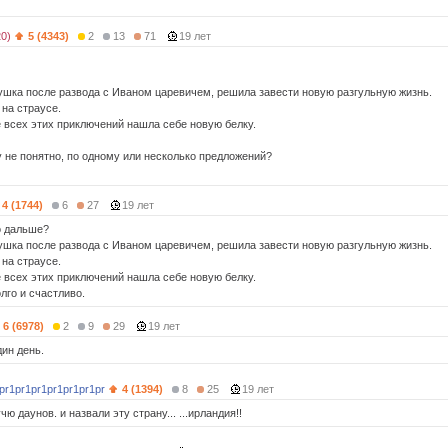
20)
5 (4343)
2
13
71
19 лет
ушка после развода с Иваном царевичем, решила завести новую разгульную жизнь.
 на страусе.
е всех этих приключений нашла себе новую белку.
у не понятно, по одному или несколько предложений?
4 (1744)
6
27
19 лет
о дальше?
ушка после развода с Иваном царевичем, решила завести новую разгульную жизнь.
 на страусе.
е всех этих приключений нашла себе новую белку.
лго и счастливо.
6 (6978)
2
9
29
19 лет
дин день.
pr1pr1pr1pr1pr1pr1pr
4 (1394)
8
25
19 лет
чю даунов. и назвали эту страну... ...ирландия!!