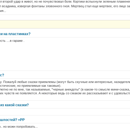
ил второй удар в живот, но не почувствовал боли. Кортики вспыхнули зеленым пламен
п всадника, извергая фонтаны зловонного гноя. Мертвец стал еще мертвее, его лицо з
я...
ли на пластинках?
ть ....в гараже .
ас?
жу. Пожалуй любые сказки приемлемы (могут быть скучные или интересные, назидател
стические, но приемлимые как таковые).
лютно не по мне, так называемые, "черные анекдоты" (в каком-то смысле мини-сказка, 
их чувств не появляется. А некоторые ведь со смаком их рассказывают и с удовольст
 из какой сказки?
ошлостей? =РР
. но можн попробовать...