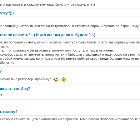
его три головы и каждую ему надо было с утра похмелить))
азку?)))
иче "Кащей",с которым она тайна встречалась в стриптиз-барах и бухала по-страшному
отели попасть? :-) И что вы там делать будете? :-)
там, по большому счету, нечего, если не пытаться быть богом, а это, как справедливо о
 дело.
пал, то попытался бы выяснить, почему они поступали так, а не иначе.
колобок удрал от замечательного житья у бабушки с дедушкой и еще гордился этим, ил
с собой живую мышь, но и позволила ей тянуть себя за хвост (ведь больше мышке не 
юбопытно.
?
ецкому был репортер Шрайбикус
минает вам Ирц?
а?
ь сказку?
е сказку в стихах-защита экономического проекта..тема сказки "Колобок и финансовые