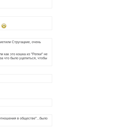
!
тметили Стругацкие, очень
и как это кошка из "Репки" не
за что было уцепиться, чтобы
 отношения в обществе"...было