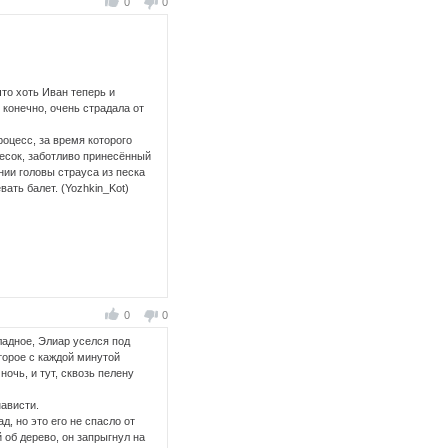
0
0
то хоть Иван теперь и
 конечно, очень страдала от
оцесс, за время которого
песок, заботливо принесённый
ии головы страуса из песка
ать балет. (Yozhkin_Kot)
0
0
ладное, Элиар уселся под
оторое с каждой минутой
очь, и тут, сквозь пелену
нависти.
, но это его не спасло от
 об дерево, он запрыгнул на