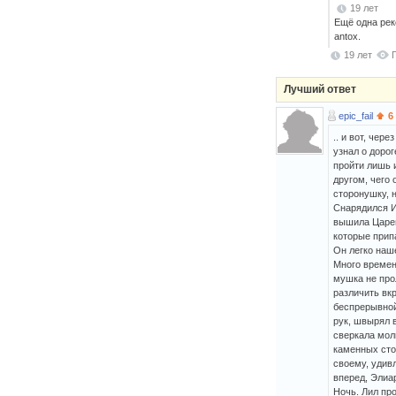
19 лет
Ещё одна рек
antox.
19 лет
Лучший ответ
epic_fail
6
.. и вот, чер
узнал о дорог
пройти лишь 
другом, чего 
сторонушку, 
Снарядился И
вышила Царев
которые прип
Он легко наш
Много времен
мушка не прол
различить вкр
беспрерывной
рук, швырял 
сверкала мол
каменных сто
своему, удив
вперед, Элиа
Ночь. Лил пр