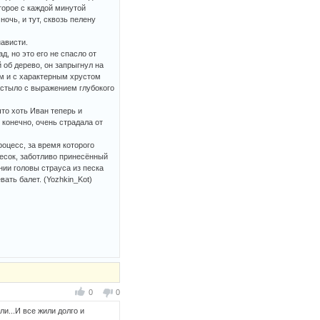
оторое с каждой минутой
очь, и тут, сквозь пелену
нависти.
, но это его не спасло от
 об дерево, он запрыгнул на
ем и с характерным хрустом
астыло с выражением глубокого
то хоть Иван теперь и
 конечно, очень страдала от
оцесс, за время которого
песок, заботливо принесённый
ии головы страуса из песка
ать балет. (Yozhkin_Kot)
0
0
ли...И все жили долго и