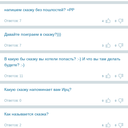
напишем сказку без пошлостей? =РР
Ответов:
7
4
0
Давайте поиграем в сказку?)))
Ответов:
7
3
0
В какую бы сказку вы хотели попасть? :-) И что вы там делать
будете? :-)
Ответов:
11
9
0
Какую сказку напоминает вам Ирц?
Ответов:
0
0
0
Как называется сказка?
Ответов:
2
6
0