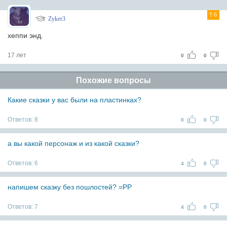
6
Zyker3
хеппи энд.
17 лет
0
0
Похожие вопросы
Какие сказки у вас были на пластинках?
Ответов:
8
0
0
а вы какой персонаж и из какой сказки?
Ответов:
6
4
0
напишем сказку без пошлостей? =РР
Ответов:
7
4
0