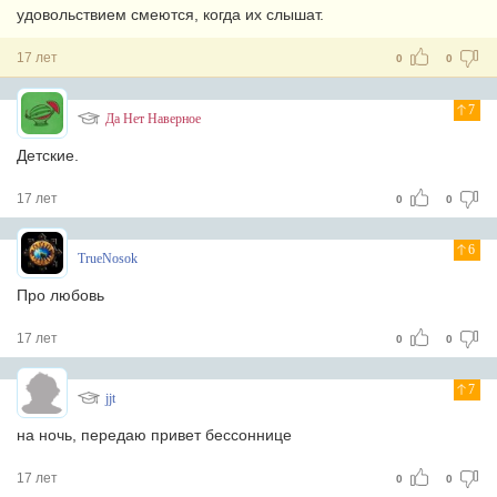
удовольствием смеются, когда их слышат.
17 лет
0
0
7
Да Нет Наверное
Детские.
17 лет
0
0
6
TrueNosok
Про любовь
17 лет
0
0
7
jjt
на ночь, передаю привет бессоннице
17 лет
0
0