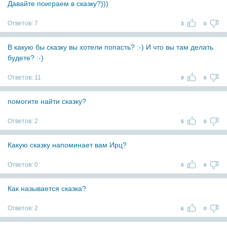
Давайте поиграем в сказку?)))
Ответов:
7
3
0
В какую бы сказку вы хотели попасть? :-) И что вы там делать
будете? :-)
Ответов:
11
9
0
помогите найти сказку?
Ответов:
2
5
0
Какую сказку напоминает вам Ирц?
Ответов:
0
0
0
Как называется сказка?
Ответов:
2
6
0