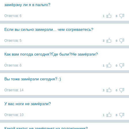
замёрзну ли я в пальто?
Ответов:
6
1
0
Если вы сильно замерзли... чем согреваетесь?
Ответов:
5
3
0
Как вам погода сегодня?Где были?Не замёрзли?
Ответов:
6
1
0
Вы тоже замёрзли сегодня? :)
Ответов:
14
3
0
У вас ноги не замёрзли?
Ответов:
10
1
0
Какой кактус не замёрзнет на подоконнике?