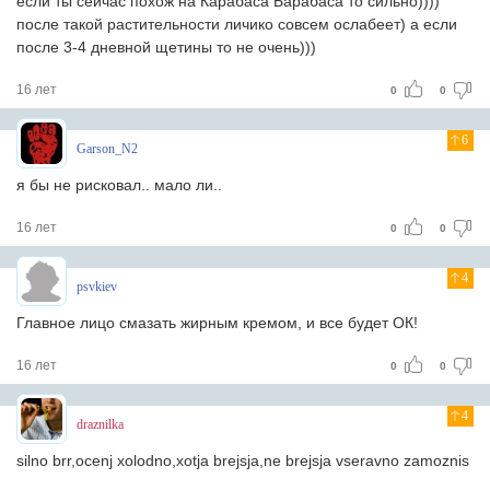
если ты сейчас похож на Карабаса Барабаса то сильно))))
после такой растительности личико совсем ослабеет) а если
после 3-4 дневной щетины то не очень)))
16 лет
0
0
6
Garson_N2
я бы не рисковал.. мало ли..
16 лет
0
0
4
psvkiev
Главное лицо смазать жирным кремом, и все будет ОК!
16 лет
0
0
4
draznilka
silno brr,ocenj xolodno,xotja brejsja,ne brejsja vseravno zamoznis