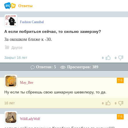
Ответы
Fashion Cannibal
А если побриться сейчас, то сильно замерзну?
За окошком ближе к -30.
Другое
Закрыт 16 лет
0
0
Ответов: 5
Просмотров: 389
6
May_Bee
Ну если ты сбреешь свою шикарную шевелюру, то да.
16 лет
0
0
6
WildLadyWolf