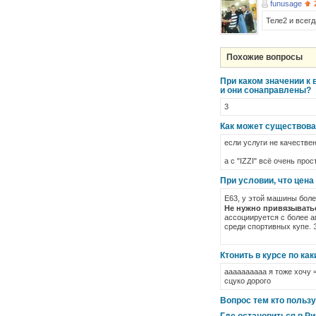
funusage
Теле2 и всегд
Похожие вопросы
При каком значении к 
и они сонаправлены?
3
Как может существова
если услуги не качествен
а с "IZZI" всё очень про
При условии, что цена
Е63, у этой машины бол
Не нужно привязыватьс
ассоциируется с более 
среди спортивных купе. 
Ктонить в курсе по ка
аааааааааа я тоже хочу =
сцуко дорого
Вопрос тем кто пользу