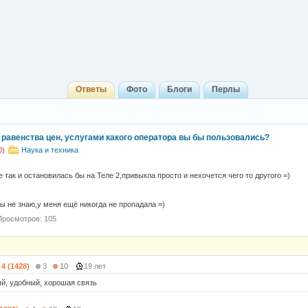
Ответы
Фото
Блоги
Перлы
 равенства цен, услугами какого оператора вы бы пользовались?
0)
Наука и техника
 так и остановилась бы на Теле 2,привыкла просто и нехочется чего то другого =)
ны не знаю,у меня ещё никогда не пропадала =)
Просмотров: 105
4 (1428)
3
10
19 лет
й, удобный, хорошая связь