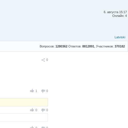
6. августа 15:17
Онлайн: 4
Latviski
Вопросов:
1280362
Ответов:
8812891
, Участников:
370182
Поделиться
0
1
0
0
0