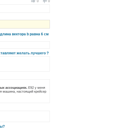
0
0
длина вектора b равна 6 см
оставляют желать лучшего ?
ых ассоциациях.
Е92 у меня
ая машина, настоящий крейсер
ны?