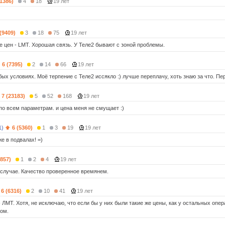
(1386)
4
18
19 лет
 (9409)
3
18
75
19 лет
е цен - LMT. Хорошая связь. У Теле2 бывают с зоной проблемы.
6 (7395)
2
14
66
19 лет
бых условиях. Моё терпение с Теле2 иссякло :) лучше переплачу, хоть знаю за что. П
7 (23183)
5
52
168
19 лет
по всем параметрам. и цена меня не смущает :)
1)
6 (5360)
1
3
19
19 лет
е в подвалах! =)
3857)
1
2
4
19 лет
случае. Качество проверенное времянем.
6 (6316)
2
10
41
19 лет
- ЛМТ. Хотя, не исключаю, что если бы у них были такие же цены, как у остальных опер
ном.