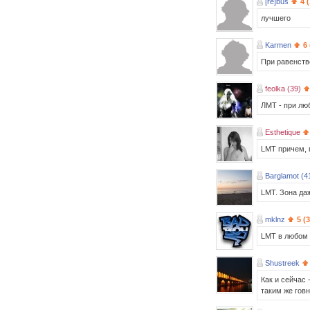
[re]bus
4 
лучшего
Karmen
6
При равенств
feolka (39)
ЛМТ - при лю
Esthetique
LMT причем, 
Barglamot (4
LMT. Зона даж
mklnz
5 (
LMT в любом 
Shustreek
Как и сейчас 
таким же гов