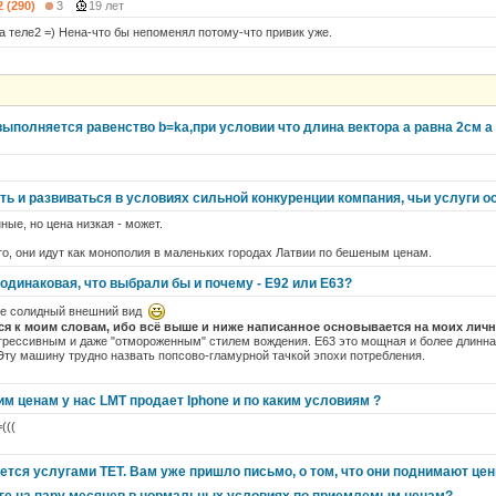
2 (290)
3
19 лет
а теле2 =) Нена-что бы непоменял потому-что привик уже.
выполняется равенство b=ka,при условии что длина вектора a равна 2см а 
ть и развиваться в условиях сильной конкуренции компания, чьи услуги 
ные, но цена низкая - может.
сто, они идут как монополия в маленьких городах Латвии по бешеным ценам.
 одинаковая, что выбрали бы и почему - E92 или E63?
ее солидный внешний вид
я к моим словам, ибо всё выше и ниже написанное основывается на моих личн
агрессивным и даже "отмороженным" стилем вождения. Е63 это мощная и более длинн
Эту машину трудно назвать попсово-гламурной тачкой эпохи потребления.
ким ценам у нас LMT продает Iphone и по каким условиям ?
(((
ется услугами TET. Вам уже пришло письмо, о том, что они поднимают це