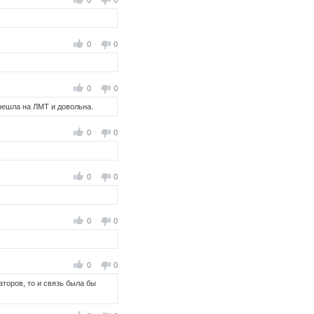
0
0
0
0
0
0
ерешла на ЛМТ и довольна.
0
0
0
0
0
0
0
0
аторов, то и связь была бы