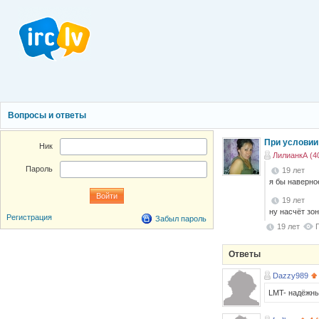
Вопросы и ответы
При условии
Ник
ЛилианкА (4
Пароль
19 лет
я бы наверное
19 лет
ну насчёт зо
Регистрация
Забыл пароль
19 лет
Ответы
Dazzy989
LMT- надёжны