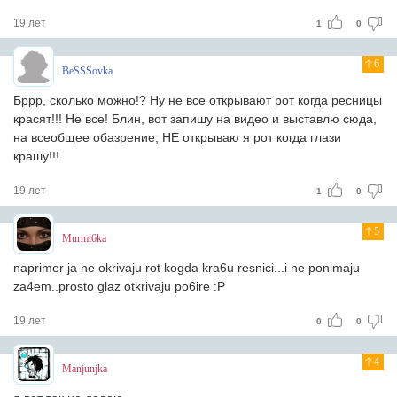
19 лет
1
0
6
BeSSSovka
Бррр, сколько можно!? Ну не все открывают рот когда ресницы
красят!!! Не все! Блин, вот запишу на видео и выставлю сюда,
на всеобщее обазрение, НЕ открываю я рот когда глази
крашу!!!
19 лет
1
0
5
Murmi6ka
naprimer ja ne okrivaju rot kogda kra6u resnici...i ne ponimaju
za4em..prosto glaz otkrivaju po6ire :P
19 лет
0
0
4
Manjunjka