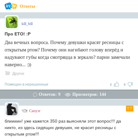
Ответы
kill_bill
Про ЕТО! :P
Два вечных вопроса. Почему девушки красят ресницы с
открытым ртом? Почему они нагибают голову вперёд и
надувают губы когда смотряцца в зеркало? парни замечали
наверно... :))
Другое
Помещен в нерешенные
2
0
Ответов: 9
Просмотров: 144
7
Силуэт
блиииин! уже кажется 350 раз выясняли этот вопрос!!! да
никто, из здесь сидящих девушек, не красит ресницы с
открытым ртом!!!