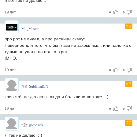
я вот так не делаю...
19 лет
0
0
5
Mu_Master
про рот не видел, а про ресницы скажу:
Наверное для того, что бы глаза не закрылись... или палочка с
тушью не упала на пол, а в рот...
IMHO.
19 лет
0
0
7
SublimatiON
клевета!! не делаю я так да и большинство тоже...:)
19 лет
0
0
7
gomosiek
Я так не делаю! :))