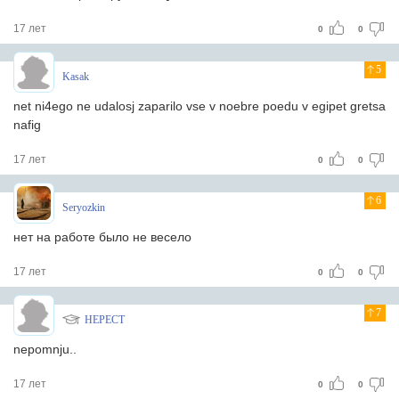
17 лет
0
0
5
Kasak
net ni4ego ne udalosj zaparilo vse v noebre poedu v egipet gretsa
nafig
17 лет
0
0
6
Seryozkin
нет на работе было не весело
17 лет
0
0
7
HEPECT
nepomnju..
17 лет
0
0