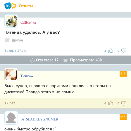
Ответы
Calibro4ka
Пятница удалась. А у вас?
Другое
Закрыт 17 лет
4
0
Ответов: 17
Просмотров: 450
4
Tjomaa--
Было супер, сначало с париками напились, а потом на
дискотеку! Правдо этого я не помню .....
17 лет
0
0
3
IA_SLADKEYGNOMEK
очень быстро обрубился ;[