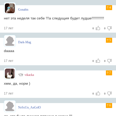
4
Gonabis
нет эта неделя так себе !!!а следущия будет лудше!!!!!!!!!!!!
17 лет
0
0
5
Dark-Mag
daaaa
17 лет
0
0
7
vikacka
хмм, да, норм )
17 лет
0
0
6
NeSsUn_AnGelO