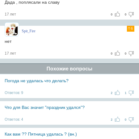
Дада , поплясали на славу
17 лет
0
0
6
Spit_Fire
нет
17 лет
0
0
Похожие вопросы
Погода не удалась что делать?
Ответов:
9
2
1
Что для Вас значит "праздник удался"?
Ответов:
4
2
0
Как вам ?? Пятница удалась ? (вн.)