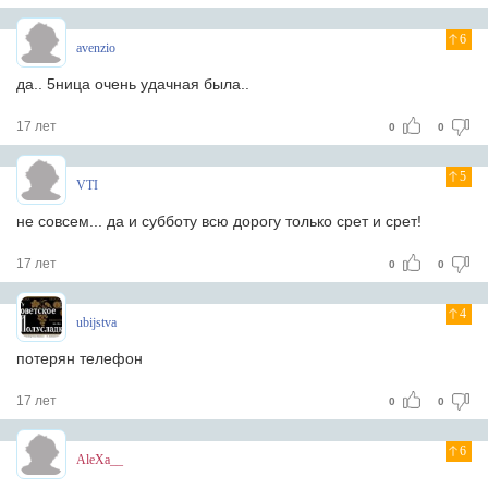
6
avenzio
да.. 5ница очень удачная была..
17 лет
0
0
5
VTI
не совсем... да и субботу всю дорогу только срет и срет!
17 лет
0
0
4
ubijstva
потерян телефон
17 лет
0
0
6
AleXa__