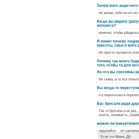
Зачем жить ради чего-т
не зачем, тебя ни кто не 
Когда вы видите (доп
интереса?
конечно, чтобы убедиться
Я понял почему людям
красоты, смысл жить р
Их просто пытаются отвл
Почему так много Suga
того, чтобы та для нег
На что вы способны р
Не скажу, а то все польз
Вы когда-то переступа
я и переползал и перелет
Вас бросали ради друг
Так то бросали и не раз
злость, ненависть, скорбь
можно ли пожертвоват
задумайся.... не сделаеш
Если это Мама ,ДА.