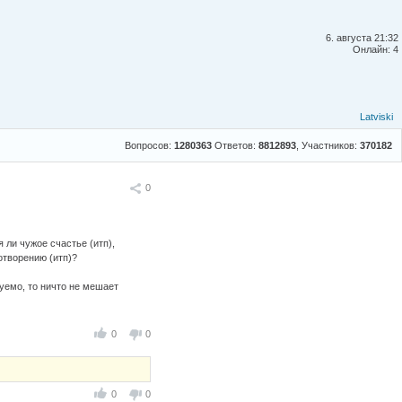
6. августа 21:32
Онлайн: 4
Latviski
Вопросов:
1280363
Ответов:
8812893
, Участников:
370182
Поделиться
0
 ли чужое счастье (итп),
творению (итп)?
уемо, то ничто не мешает
0
0
0
0