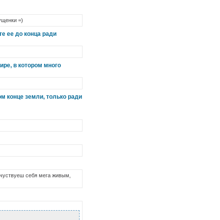
гущенки =)
е ее до конца ради
ре, в котором много
ом конце земли, только ради
у чуствуеш себя мега живым,