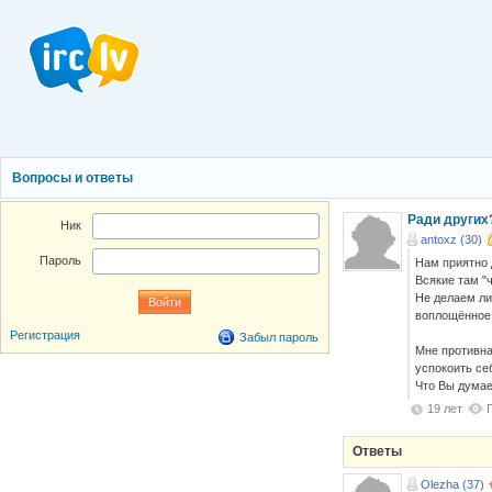
Вопросы и ответы
Ради других?
Ник
antoxz (30)
Пароль
Нам приятно д
Всякие там "
Не делаем ли
воплощённое 
Регистрация
Забыл пароль
Мне противна
успокоить се
Что Вы думае
19 лет
Ответы
Olezha (37)