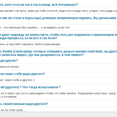
о, кого-то если так и так в конце, всё потеряешь!?
заставляет так жить, живи как тебе хочется, ради кого и ради чего, угодно, хоть ради с
устим на стене в подъезде) длинную неприличную надпись. Вы дочитывает
 , что написано без ошибок.... и исправить если что
 дают надежду на конец света, чтобы хоть раз подумали о окружающем ми
ади прогресса, если все и так ясно?
ечь от мыслей о кризисе. Боятся революции.
r Daddy (спонсоров), готовых отправить деньги неизвестной бабе, на друг
о записала видео, где она раздевается, в чем прикол?
ади других?
оваться начнут.
ли через себя ради другого?
ал через себя и другого :)
ой (другого) ? Что тогда испытывали ?
... но я через чур туп и самонадеен чтобы что либо менять. Ощющения классные, сраз
 и отчаяние...
ь своей жизнью ради другого?
 ли ты этим хуже....