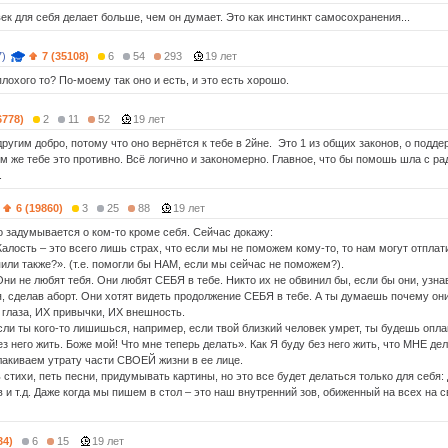
ек для себя делает больше, чем он думает. Это как инстинкт самосохранения...
7)
7 (35108)
6
54
293
19 лет
плохого то? По-моему так оно и есть, и это есть хорошо.
6778)
2
11
52
19 лет
ругим добро, потому что оно вернётся к тебе в 2йне. Это 1 из общих законов, о подде
м же тебе это противно. Всё логично и закономерно. Главное, что бы помошь шла с ра
а.
6 (19860)
3
25
88
19 лет
о задумывается о ком-то кроме себя. Сейчас докажу:
алость – это всего лишь страх, что если мы не поможем кому-то, то нам могут отплати
ли также?». (т.е. помогли бы НАМ, если мы сейчас не поможем?).
Они не любят тебя. Они любят СЕБЯ в тебе. Никто их не обвинил бы, если бы они, узнав
, сделав аборт. Они хотят видеть продолжение СЕБЯ в тебе. А ты думаешь почему они 
 глаза, ИХ привычки, ИХ внешность.
сли ты кого-то лишишься, например, если твой близкий человек умрет, ты будешь опла
ез него жить. Боже мой! Что мне теперь делать». Как Я буду без него жить, что МНЕ д
лакиваем утрату части СВОЕЙ жизни в ее лице.
стихи, петь песни, придумывать картины, но это все будет делаться только для себя: 
и т.д. Даже когда мы пишем в стол – это наш внутренний зов, обиженный на всех на с
34)
6
15
19 лет