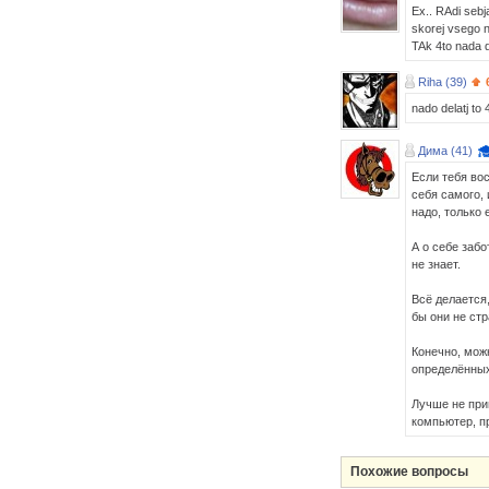
Ex.. RAdi sebj
skorej vsego ni
TAk 4to nada d
Riha (39)
nado delatj to 
Дима (41)
Если тебя вос
себя самого, 
надо, только 
А о себе забо
не знает.
Всё делается,
бы они не ст
Конечно, мож
определённых
Лучше не при
компьютер, пр
Похожие вопросы