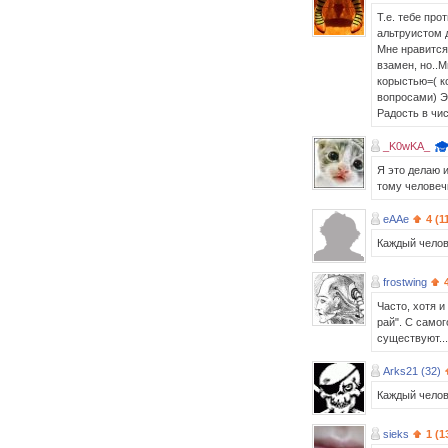
Т.е. тебе про
альтруистом 
Мне нравится 
взамен, но..М
корыстью=( к
вопросами) Эт
Радость в чис
_K0wKA_
Я это делаю и
тому человечк
eAAe
4 (1
Каждый челове
frostwing
Часто, хотя 
рай". С самог
существуют...
Arks21 (32)
Каждый челове
sieks
1 (1