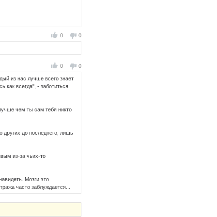
0
0
0
0
дый из нас лучше всего знает
ь как всегда", - заботиться
 лучше чем ты сам тебя никто
о других до последнего, лишь
ивым из-за чьих-то
навидеть. Мозги это
тража часто заблуждается...