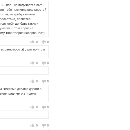
шь? Типо...не получается быть
вот тебе противна реальность?
о-то), не требуя ничего
овольствие, является
тоит себя долбать такими
умалось, то и спросил..
ему твоя теория неверна. Вот)
0
0
к светлоооо :)) , думаю что и
0
0
0
0
ка "благими делами дороги в
ние, ради чего эти дела
0
0
0
0