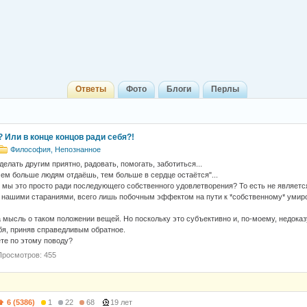
Ответы
Фото
Блоги
Перлы
 Или в конце концов ради себя?!
Философия, Непознанное
елать другим приятно, радовать, помогать, заботиться...
чем больше людям отдаёшь, тем больше в сердце остаётся"...
 мы это просто ради последующего собственного удовлетворения? То есть не является
нашими стараниями, всего лишь побочным эффектом на пути к *собственному* умиро
 мысль о таком положении вещей. Но поскольку это субъективно и, по-моему, недоказ
бя, приняв справедливым обратное.
те по этому поводу?
Просмотров: 455
6 (5386)
1
22
68
19 лет