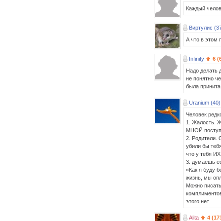
Каждый челов
Виртулис (3
А что в этом 
Infinity
6 (
Надо делать д
не понятно че
была принит
Uranium (40)
Человек редк
1. Жалость. Ж
МНОЙ поступи
2. Родители. 
убили бы тебя
что у тебя ИХ
3. думаешь е
«Как я буду б
жизнь, мы оп
Можно писать 
комплиментов 
этого нет.
Alita
4 (17