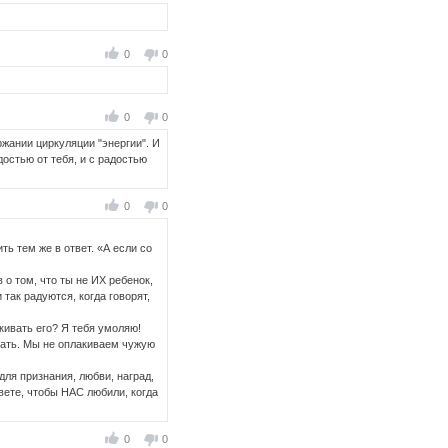
0
0
0
0
ржании циркуляции "энергии". И
достью от тебя, и с радостью
0
0
ть тем же в ответ. «А если со
 о том, что ты не ИХ ребенок,
так радуются, когда говорят,
кивать его? Я тебя умоляю!
елать. Мы не оплакиваем чужую
для признания, любви, наград,
вете, чтобы НАС любили, когда
0
0