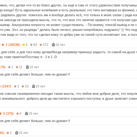
тивно, что, делая что-то во благо других, ты ещё и сам от этого удовольствие получае
до конца? Есть идеальные колебания и есть реальные( это типо метафора из физики)..
радовать других. помогать им и вообще делать всё, что только в моих силах ( ради ког
не никогда не приходила мысль, что то, что мне это занятие нравится =>я получаю уд
ошмар. Альтруизма попросту не может существовать. - По-моему, плохой вывод и не с
о уже..Эээ..из разряда " делать было нечего, решил попробовать подумать" )) Что под
том виде от того, что ты сделал кому-то добро уже по своей сути исключает зло, а пос
7 (30538)
5
83
372
19 лет
 для себя..и для того кому делаю!Когда например приношу радость..то самой на душе та
у тоже приятно!Поэтому я - 2 в 1 :D
176)
1
11
19 лет
к для себя делает больше, чем он думает.!!
4 (1547)
3
10
19 лет
и не совсем своевременно пиходит такая мысль, что любое мое доброе дело, это покуп
о минимального доброго дела до настоязего хорошего поступка, в душе залегает сомне
2 (375)
6
19 лет
к для себя делает больше, чем он думает.!!
30)
2
19 лет