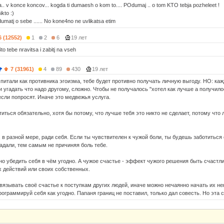
a.. v konce koncov... kogda ti dumaesh o kom to.... POdumaj .. o tom KTO tebja pozheleet !
kto :)
umatj o sebe ...... No kone4no ne uvlikatsa etim
6 (12552)
1
2
6
19 лет
4to tebe nravitsa i zabitj na vseh
7 (31961)
4
89
430
19 лет
питали как противника эгоизма, тебе будет противно получать личную выгоду. НО: каж
и угадать что надо другому, сложно. Чтобы не получалось "хотел как лучше а получилос
если попросят. Иначе это медвежья услуга.
титься обязательно, хотя бы потому, что лучше тебя это никто не сделает, потому что
 в разной мере, ради себя. Если ты чувствителен к чужой боли, ты будешь заботиться 
радали, тем самым не причиняя боль тебе.
но убедить себя в чём угодно. А чужое счастье - эффект чужого решения быть счастл
 действий или своих собственных.
вязывать своё счастье к поступкам других людей, иначе можно нечаянно начать их не
ограммируй себя как угодно. Папаня границ не поставил, только дал совесть. Но эта с