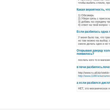
чтобы выбить стекло, пр
Какая вероятность, чт
1) Обезжирь
2) Убери грязь с присоск
3) добавь на середину п
4) ответ на твой вопрос-
Если разбилась одна л
У меня было так, что тре
но там можно на выбор, 
смело делать одно и не т
Открываю дверцу холо
появилось?
послать кого то в магази
в печи разбилось.поче
http://www.ru.all.biz/ste
http://www.1188.lv/каталог
а если разбился диспл
НЕТ, это механическое п