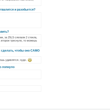
отвалится и разобьется?
авить?
и, за 25LS слелали 2 стекла,
а второе треснуло, то можешь
к сделать, чтобы оно САМО
дешь удивлятся..чудо..
но лопнуло