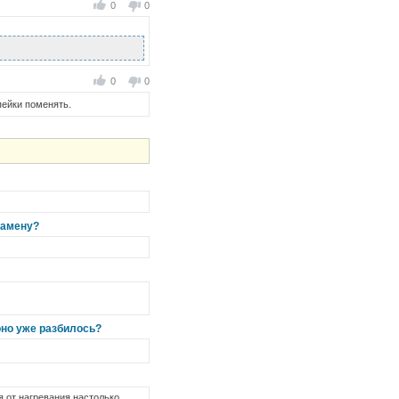
0
0
0
0
пейки поменять.
замену?
оно уже разбилось?
я от нагревания настолько,