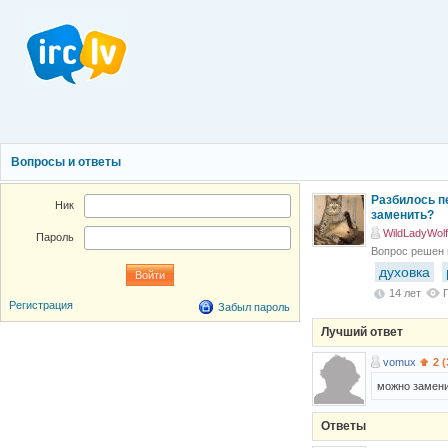
Вопросы и ответы
Разбилось п
Ник
заменить?
WildLadyWolf
Пароль
Вопрос решен
духовка
14 лет
Регистрация
Забыл пароль
Лучший ответ
vomux
2 (
можно замен
Ответы