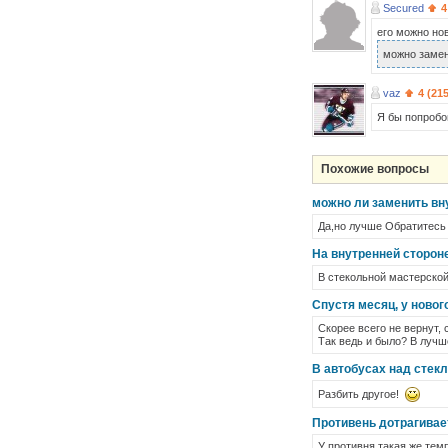
Secured
4
его можно но
можно заме
vaz
4 (21
Я бы попробо
Похожие вопросы
можно ли заменить вн
Да,но лучше Обратитесь 
На внутренней стороне
В стекольной мастерско
Спустя месяц, у ново
Скорее всего не вернут, 
Так ведь и было? В лучш
В автобусах над стекл
Разбить другое!
Противень дотрагивае
У противня такая же темп