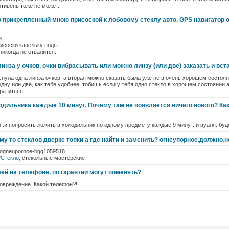
отивень тоже не может.
о прикрепленный мною присоской к лобовому стеклу авто, GPS навигатор 
и
рисоски капельку воды.
 никогда не отвалится.
инза у очков, очки вибрасывать или можно линзу (или две) заказать и вст
снула одна линза очков, а вторая можно сказать была уже не в очень хорошем состояни
одну или две, как тебе удобнее, тобишь если у тебя одно стекло в хорошем состоянии 
ратиться.
дильника каждые 10 минут. Почему там не появляется ничего нового? Ка
н..и попросить ложить в холодильник по одному предмету каждые 9 минут..и вуаля..бу
му то стеклов дверке топки а где найти и заменить? огнеупорное.должно.
klo-ogneupornoe-bgg1059518
/Стекло,
стекольные мастерские
ей на телефоне, по гарантии могут поменять?
овреждение. Какой телефон?!