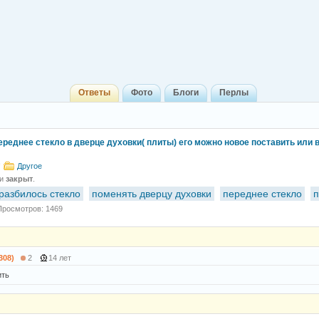
Ответы
Фото
Блоги
Перлы
ереднее стекло в дверце духовки( плиты) его можно новое поставить или 
Другое
 и
закрыт
.
разбилось стекло
поменять дверцу духовки
переднее стекло
п
Просмотров: 1469
308)
2
14 лет
ить