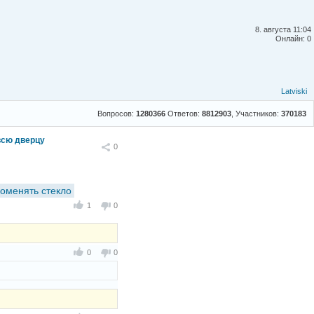
8. августа 11:04
Онлайн: 0
Latviski
Вопросов:
1280366
Ответов:
8812903
, Участников:
370183
всю дверцу
Поделиться
0
оменять стекло
1
0
0
0