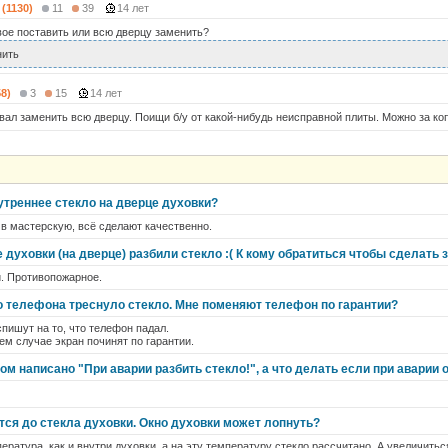
 (1130)
11
39
14 лет
вое поставить или всю дверцу заменить?
нить
58)
3
15
14 лет
вал заменить всю дверцу. Поищи б/у от какой-нибудь неисправной плиты. Можно за ко
утреннее стекло на дверце духовки?
в мастерскую, всё сделают качественно.
 духовки (на дверце) разбили стекло :( К кому обратиться чтобы сделать 
й. Противопожарное.
го телефона треснуло стекло. Мне поменяют телефон по гарантии?
спишут на то, что телефон падал.
ем случае экран починят по гарантии.
ом написано "При аварии разбить стекло!", а что делать если при аварии 
тся до стекла духовки. Окно духовки может лопнуть?
ература, как и внутри духовки, а на эту температуру стекло рассчитано. А увеличитьс